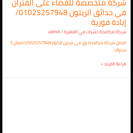
شركة متخصصة للقضاء على الفئران
في حدائق الزيتون 01025257948/
إبادة فورية
شركة مكافحة حشرات في القاهرة
/
admin
افضل شركة مكافحة بق فى شبين الكوم 01025257948 ضمان 5
سنوات
قراءة المزيد »
افضل
شركة
مكافحة
الفئران
فى
حدائق
الزيتون