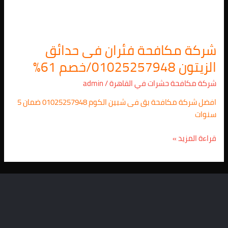
شركة مكافحة فئران فى حدائق
الزيتون 01025257948/خصم 61%
شركة مكافحة حشرات في القاهرة
/
admin
افضل شركة مكافحة بق فى شبين الكوم 01025257948 ضمان 5
سنوات
قراءة المزيد »