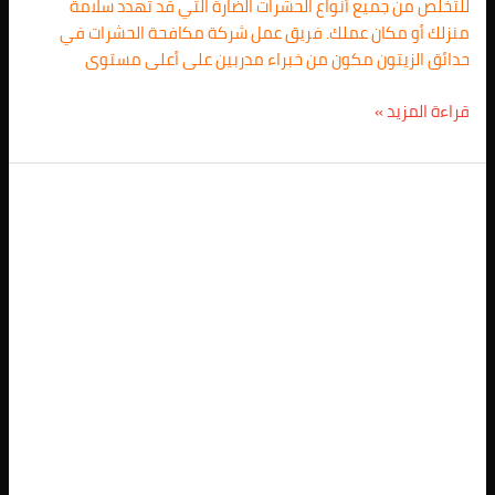
للتخلص من جميع أنواع الحشرات الضارة التي قد تهدد سلامة
منزلك أو مكان عملك. فريق عمل شركة مكافحة الحشرات في
حدائق الزيتون مكون من خبراء مدربين على أعلى مستوى
قراءة المزيد »
رقم
شركة
رش
فئران
فى
حدائق
الزيتون
اتصل
بنا
01025257948