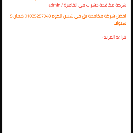
شركة مكافحة حشرات في القاهرة
/
admin
افضل شركة مكافحة بق فى شبين الكوم 01025257948 ضمان 5
سنوات
قراءة المزيد »
احسن
شركة
مكافحة
فئران
فى
حدائق
الزيتون
01025257948/
خصم
61%