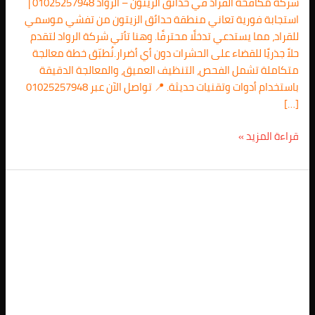
شركة مكافحة القراد في حدائق الزيتون – الرواد 01025257948 |
استجابة فورية تعاني منطقة حدائق الزيتون من تفشي موسمي
للقراد، مما يستدعي تدخلًا محترفًا. وهنا تأتي شركة الرواد لتقدم
حلاً جذريًا للقضاء على الحشرات دون أي أضرار.نُطبّق خطة معالجة
متكاملة تشمل الفحص، التنظيف العميق، والمعالجة الدقيقة
باستخدام أدوات وتقنيات حديثة. 📍 تواصل الآن عبر 01025257948
[…]
قراءة المزيد »
شركة
مكافحة
النحل
في
حدائق
الزيتون
01025257948/
اتصل