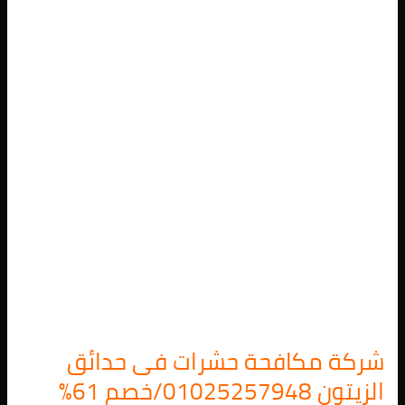
حشرات
فى
حدائق
الزيتون
01025257948/
خصم
61%
شركة مكافحة حشرات فى حدائق
الزيتون 01025257948/خصم 61%