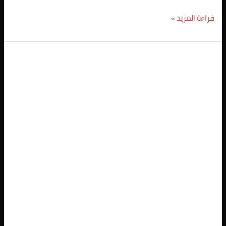
قراءة المزيد »
شركة
مكافحة
فئران
فى
حدائق
الزيتون
01025257948/
خصم
61%