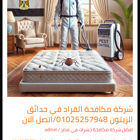
حدائق
الزيتون
01025257948/
اتصل
الان
شركة مكافحة القراد في حدائق
الزيتون 01025257948/اتصل الان
افضل شركة مكافحة حشرات في مصر
/
admin