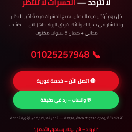
لا تتردد —
الحشرات لا تنتظر
كل يوم تُؤجّل فيه الاتصال، تمنح الحشرات فرصةً أكبر للتكاثر
والانتشار في جدرانك وأثاثك. فريق الرواد جاهز الآن — كشف
مجاني + ضمان 5 سنوات مكتوب.
📞 01025257948
🔴 اتصل الآن – خدمة فورية
💬 واتساب – رد في دقيقة
⏳ طاقتنا اليومية محدودة لضمان الجودة — الحجز المبكر يضمن أولوية الخدمة
"الرواد – لأن بيتك يستحق الأفضل"