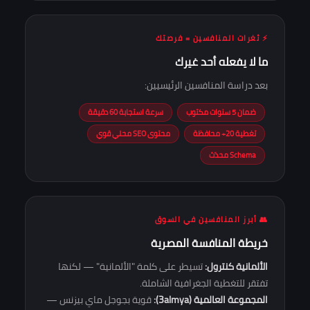
⚡ ثغرات المنافسين = فرصتك
ما لا يفعله أحد غيرك
بعد دراسة المنافسين الرئيسيين:
ضمان 5 سنوات مكتوب
سرعة استجابة 60 دقيقة
تغطية 20+ محافظة
محتوى SEO محلي قوي
Schema محدّث
👥 أبرز المنافسين في السوق
خريطة المنافسة المصرية
الألمانية كنترول:
تسيطر على كلمة "الألمانية" — لكنها
تفتقر للتغطية الجغرافية الشاملة.
المجموعة العالمية (3almya):
قوية بجوجل ماي بيزنس —