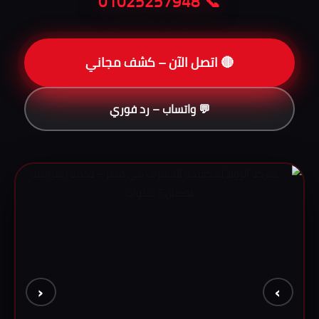
📞 01025257948
🔴 اتصل الآن – كشف مجاني
💬 واتساب – رد فوري
‹
›