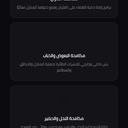
برامج إبادة ذكية للقضاء على الفئران ومنع دخولها للمنازل نهائيًا
🦟
مكافحة البعوض والذباب
رش داخلي وخارجي للحشرات الطائرة لحماية المنازل والحدائق
والمطاعم
🐝
مكافحة النحل والدبابير
إزالة آمنة لخلايا النحل والدبابير مع تحصين وقائي ضد العودة