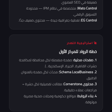
ضعيفة في SEO العضوي.
Mato Control:
متخصصة في نظام IPM — محدودة
التسويق الرقمي.
EG Control:
تغطية جغرافية جيدة — محتوى ضعيف جدًا.
🚀 استراتيجية التصدر
خطة الرواد للمركز الأول
1. صفحات محلية:
صفحة منفصلة لكل محافظة (مكافحة
حشرات القاهرة، الجيزة، الإسكندرية...).
2. Schema LocalBusiness:
محدّث لكل صفحة بالعنوان
الدقيق.
3. محتوى Cornerstone:
مقالات تفصيلية لكل حشرة +
مراجعات عملاء حقيقية.
4. بناء الروابط:
مواقع حكومية ومجلات صحية مصرية
موثوقة.