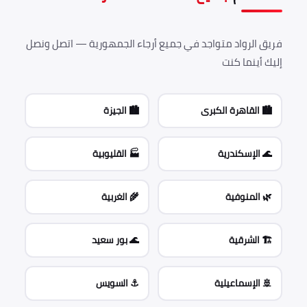
فريق الرواد متواجد في جميع أرجاء الجمهورية — اتصل ونصل
إليك أينما كنت
🏙️ القاهرة الكبرى
🏙️ الجيزة
🌊 الإسكندرية
🏭 القليوبية
🌿 المنوفية
🌾 الغربية
🏗️ الشرقية
🌊 بور سعيد
🚢 الإسماعيلية
⚓ السويس