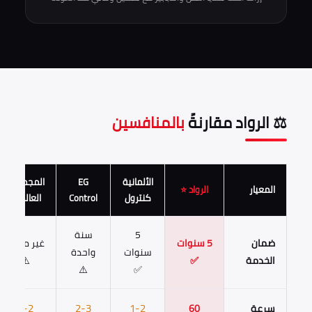
⚖️ الرواد مقارنةً
بالمنافسين
الألمانية
EG
المجموعة
المعيار
الرواد ⭐
كنترول
Control
العالمية
5
سنة
ضمان
5 سنوات
غير محدد
سنوات
واحدة
الخدمة
✅
⚠️
⚠️
✅
1-2
2-3
1-2
سرعة
60