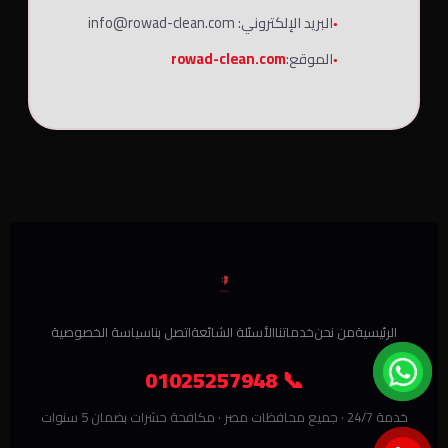
البريد الإلكتروني: info@rowad-clean.com
الموقع:
rowad-clean.com
الرئيسية
من نحن
خدماتنا
الأسئلة الشائعة
اتصل بنا
سياسة الخصوصية
📞 01025257948
خدمة 24/7 · جميع محافظات مصر · مكافحة حشرات بضمان 5 سنوات