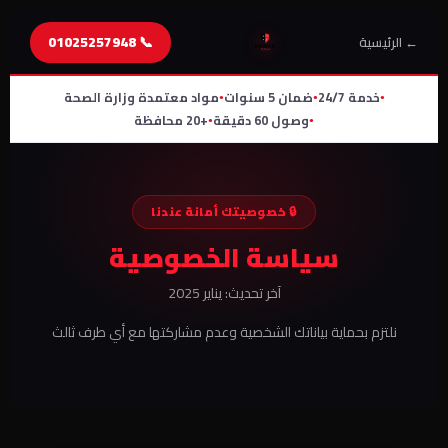
📞 01025257948
← الرئيسية
خدمة 24/7
ضمان 5 سنوات
مواد معتمدة وزارة الصحة
●
●
●
وصول 60 دقيقة
+20 محافظة
●
●
🔒 خصوصيتك أمانة عندنا
سياسة الخصوصية
آخر تحديث: يناير 2025
نلتزم بحماية بياناتك الشخصية وعدم مشاركتها مع أي طرف ثالث