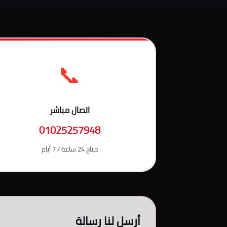
📞
اتصال مباشر
01025257948
متاح 24 ساعة / 7 أيام
أرسل لنا رسالة