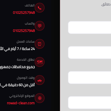
دقائق.
الهاتف
📞
01025257948
واتساب
💬
01025257948
ساعات العمل
⏰
24 ساعة / 7 أيام في الأسبوع
نطاق الخدمة
🗺️
جميع محافظات جمهورية
وقت الوصول
🚗
أقل من 60 دقيقة في القاهرة الكبرى
الموقع الإلكتروني
🌐
rowad-clean.com