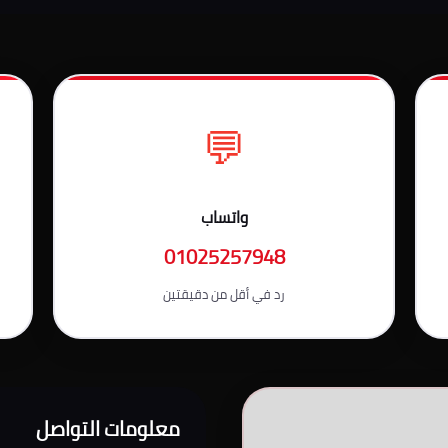
💬
واتساب
01025257948
رد في أقل من دقيقتين
معلومات التواصل