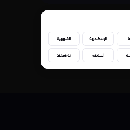
ة
الإسكندرية
القليوبية
ية
السويس
بورسعيد