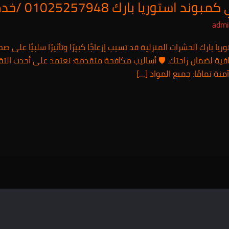
بارك 01025257948 /خدمة 24 ساعة
adm
بارك الحشرات المنزلية قد تسبب إزعاجًا كبيرًا وتأثيرًا سلبيًا على 
ية لضمان راحتك. 🛡️ أساليب مكافحة متقدمة: نعتمد على أحدث التقن
منة تمامًا: جميع المواد […]