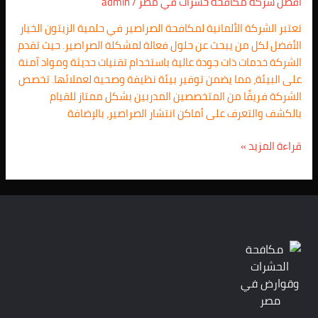
افضل شركة مكافحة حشرات في مصر
/
admin
01025257948/
تعتبر الشركة الألمانية لمكافحة الصراصير في حلمية الزيتون الخيار
افضل
الأفضل لكل من يبحث عن حلول فعالة لمشكلة الصراصير. حيث تقدم
خصم
الشركة خدمات ذات جودة عالية باستخدام تقنيات حديثة ومواد آمنة
على البيئة، مما يضمن توفير بيئة نظيفة وصحية لعملائها. تخصص
الشركة فريقًا من المتخصصين المدربين بشكل ممتاز للقيام
بالكشف والتعرف على أماكن انتشار الصراصير، بالإضافة
قراءة المزيد »