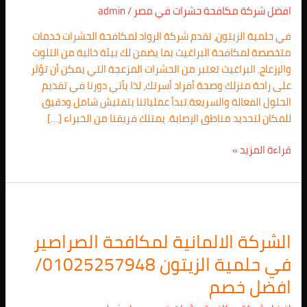
افضل شركة مكافحة حشرات في مصر
/
admin
الزيتون
01025257948/
في حلمية الزيتون، تقدم شركة الرواد لمكافحة الحشرات خدمات
اتصل
متخصصة لمكافحة البراغيث بما يضمن لك بيئة خالية من التلوث
الان
والإزعاج. البراغيث تعتبر من الحشرات المزعجة التي يمكن أن تؤثر
على راحة منزلك وصحة أفراد أسرتك، لذا يأتي دورنا في تقديم
الحلول الفعالة والسريعة.تبدأ عملياتنا بتفتيش شامل ودقيق
للمكان لتحديد مناطق الإصابة. يمتلك فريقنا من الخبراء […]
قراءة المزيد »
الشركة
الالمانية
الشركة الالمانية لمكافحة الصراصير
لمكافحة
الصراصير
في حلمية الزيتون 01025257948/
في
افضل خصم
حلمية
الزيتون