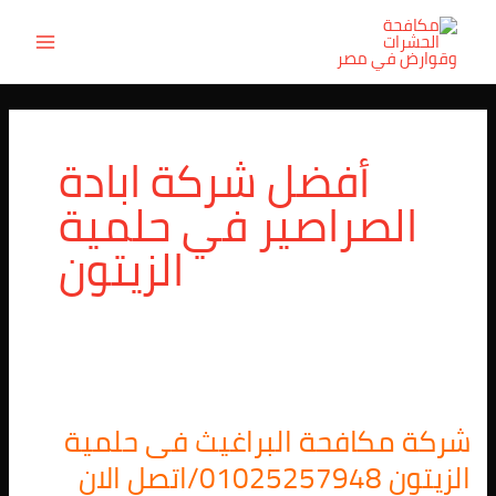
خطي
MAIN
لى
ENU
لمحتوى
أفضل شركة ابادة
الصراصير في حلمية
الزيتون
شركة
مكافحة
شركة مكافحة البراغيث فى حلمية
البراغيث
فى
الزيتون 01025257948/اتصل الان
حلمية