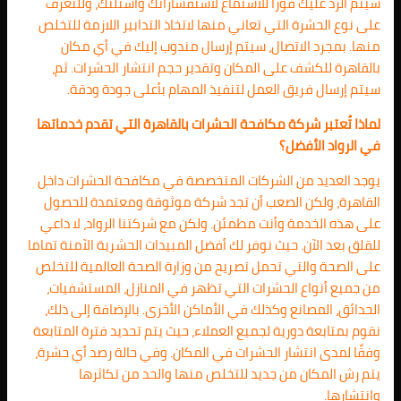
سيتم الرد عليك فورًا للاستماع لاستفساراتك وأسئلتك، وللتعرف
على نوع الحشرة التي تعاني منها لاتخاذ التدابير اللازمة للتخلص
منها. بمجرد الاتصال، سيتم إرسال مندوب إليك في أي مكان
بالقاهرة للكشف على المكان وتقدير حجم انتشار الحشرات. ثم،
سيتم إرسال فريق العمل لتنفيذ المهام بأعلى جودة ودقة.
لماذا تُعتبر شركة مكافحة الحشرات بالقاهرة التي تقدم خدماتها
في الرواد الأفضل؟
يوجد العديد من الشركات المتخصصة في مكافحة الحشرات داخل
القاهرة، ولكن الصعب أن تجد شركة موثوقة ومعتمدة للحصول
على هذه الخدمة وأنت مطمئن. ولكن مع شركتنا الرواد، لا داعي
للقلق بعد الآن. حيث نوفر لك أفضل المبيدات الحشرية الآمنة تماما
على الصحة والتي تحمل تصريح من وزارة الصحة العالمية للتخلص
من جميع أنواع الحشرات التي تظهر في المنازل، المستشفيات،
الحدائق، المصانع وكذلك في الأماكن الأخرى. بالإضافة إلى ذلك،
نقوم بمتابعة دورية لجميع العملاء، حيث يتم تحديد فترة المتابعة
وفقًا لمدى انتشار الحشرات في المكان. وفي حالة رصد أي حشرة،
يتم رش المكان من جديد للتخلص منها والحد من تكاثرها
وانتشارها.