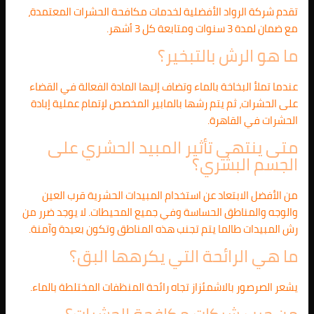
تقدم شركة الرواد الأفضلية لخدمات مكافحة الحشرات المعتمدة،
مع ضمان لمدة 3 سنوات ومتابعة كل 3 أشهر.
ما هو الرش بالتبخير؟
عندما تملأ البخاخة بالماء وتضاف إليها المادة الفعالة في القضاء
على الحشرات، ثم يتم رشها بالمابير المخصص لإتمام عملية إبادة
الحشرات في القاهرة.
متى ينتهي تأثير المبيد الحشري على
الجسم البشري؟
من الأفضل الابتعاد عن استخدام المبيدات الحشرية قرب العين
والوجه والمناطق الحساسة وفي جميع المحيطات. لا يوجد ضرر من
رش المبيدات طالما يتم تجنب هذه المناطق وتكون بعيدة وآمنة.
ما هي الرائحة التي يكرهها البق؟
يشعر الصرصور بالاشمئزاز تجاه رائحة المنظفات المختلطة بالماء.