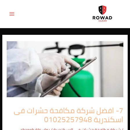
Post
خطي
MAIN
لى
navigation
ENU
لمحتوى
7- افضل شركة مكافحة حشرات فى
اسكندرية 01025257948
/
شركة مكافحة حشرات في الاسكندرية
/ بواسطة
abanob