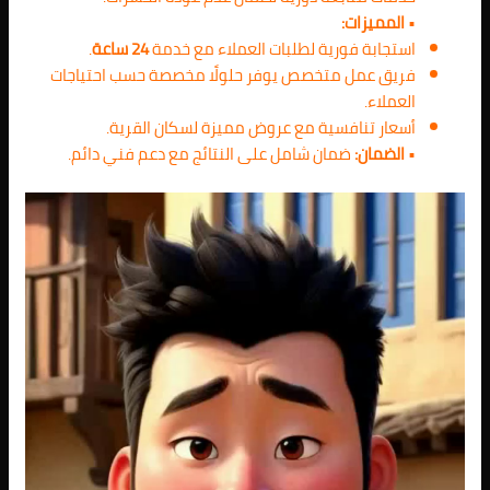
•
المميزات:
استجابة فورية لطلبات العملاء مع خدمة
24 ساعة
.
فريق عمل متخصص يوفر حلولًا مخصصة حسب احتياجات
العملاء.
أسعار تنافسية مع عروض مميزة لسكان القرية.
•
الضمان:
ضمان شامل على النتائج مع دعم فني دائم.
مشغل
الفيديو