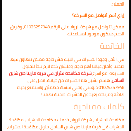
العملاء.
إزاي أقدر أتواصل مع الشركة؟
ممكن تتواصل مع شركة الرواد على الرقم 01025257948، وفريق
الدعم هيكون موجود لمساعدتك.
الخاتمة
في الآخر، وجود الحشرات في البيت مش حاجة ممكن نتهاون فيها.
صحتنا وأمان عيالنا أهم حاجة، وعلشان كده لازم نلجأ للحلول
السريعة. مع أسرع
شركة مكافحة فئران في قرية مارينا صن شاين
الساحل
، هتقدر تشيل هم الحشرات من حياتك. اتصل على
01025257948 دلوقتي وخلي نفسك مطمئن، واستمتع بحياة
هادئة ومرتاحة بعيد عن الحشرات. صحتك تهمنا!
كلمات مفتاحية
مكافحة الحشرات، شركة الرواد، خدمات مكافحة الحشرات، مكافحة
الحشرات فى قرية مارينا صن شاين الساحل، حلول مكافحة الحشرات،