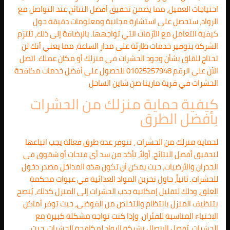
احتياجات العميل، مما يضمن تحقيق أفضل النتائج.عند التواصل مع
الرواد، ستحصل على استشارة مجانية ومعلومات دقيقة حول
كيفية التعامل مع الأزمات التي تواجهها. بالإضافة إلى ذلك، تلتزم
الشركة بتوفير خدمات طارئة على مدار الساعة، مما يعني أنك لن
تحتاج للقلق بشأن وجود الحشرات في منزلك أو مكان عملك. اتصل
الآن على الرقم 01025257948 للحصول على أفضل خدمات مكافحة
الحشرات في قرية مارينا صن شاين الساحل
كيفية حماية منزلك من الحشرات
بأفضل الطرق
لحماية منزلك من الحشرات ، تتوفر عدة طرق فعالة يجب اتباعها
لتحقيق أفضل النتائج. أولاً، تأكد من سد أي فتحات أو شقوق في
الجدران والأرضيات، حيث يمكن أن تكون هذه المداخل مصدر دخول
للحشرات. ثانياً، حاول تخزين المواد الغذائية في عبوات محكمة
الغلق، وذلك لتقليل إمكانية جذب الحشرات إلى المنزل.كذلك، يُنصح
بتنظيف المنزل بانتظام والتخلص من الفوضى، حيث توفر أماكن
الاختباء المناسبة للفئران. وإذا كنت تواجه مشكلة كبيرة مع
الحشرات، يُفضل الاتصال بشركة الرواد لمكافحة الحشرات، حيث