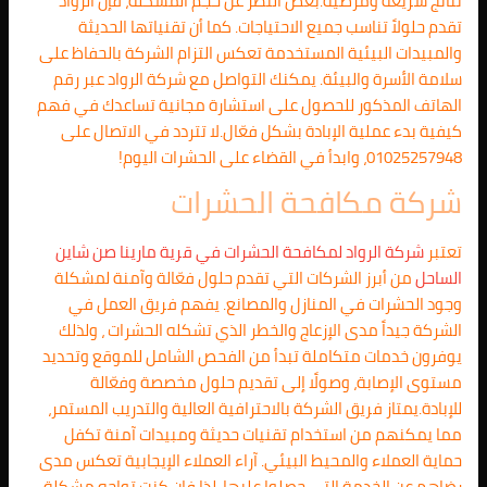
نتائج سريعة ومرضية.بغض النظر عن حجم المشكلة، فإن الرواد
تقدم حلولاً تناسب جميع الاحتياجات. كما أن تقنياتها الحديثة
والمبيدات البيئية المستخدمة تعكس التزام الشركة بالحفاظ على
سلامة الأسرة والبيئة. يمكنك التواصل مع شركة الرواد عبر رقم
الهاتف المذكور للحصول على استشارة مجانية تساعدك في فهم
كيفية بدء عملية الإبادة بشكل فعّال.لا تتردد في الاتصال على
01025257948، وابدأ في القضاء على الحشرات اليوم!
شركة مكافحة الحشرات
تعتبر
شركة الرواد لمكافحة الحشرات في قرية مارينا صن شاين
الساحل
من أبرز الشركات التي تقدم حلول فعّالة وآمنة لمشكلة
وجود الحشرات في المنازل والمصانع. يفهم فريق العمل في
الشركة جيداً مدى الإزعاج والخطر الذي تشكله الحشرات ، ولذلك
يوفرون خدمات متكاملة تبدأ من الفحص الشامل للموقع وتحديد
مستوى الإصابة، وصولًا إلى تقديم حلول مخصصة وفعّالة
للإبادة.يمتاز فريق الشركة بالاحترافية العالية والتدريب المستمر،
مما يمكنهم من استخدام تقنيات حديثة ومبيدات آمنة تكفل
حماية العملاء والمحيط البيئي. آراء العملاء الإيجابية تعكس مدى
رضاهم عن الخدمة التي حصلوا عليها. لذا فإن كنت تواجه مشكلة