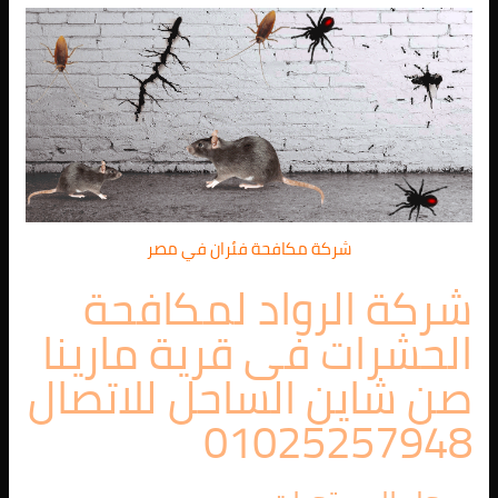
شركة مكافحة فئران في مصر
شركة الرواد لمكافحة
الحشرات فى قرية مارينا
صن شاين الساحل للاتصال
01025257948