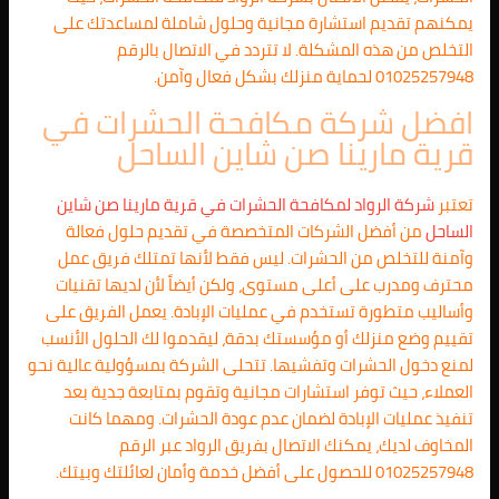
يمكنهم تقديم استشارة مجانية وحلول شاملة لمساعدتك على
التخلص من هذه المشكلة. لا تتردد في الاتصال بالرقم
01025257948 لحماية منزلك بشكل فعال وآمن.
افضل شركة مكافحة الحشرات في
قرية مارينا صن شاين الساحل
تعتبر
شركة الرواد لمكافحة الحشرات في قرية مارينا صن شاين
الساحل
من أفضل الشركات المتخصصة في تقديم حلول فعالة
وآمنة للتخلص من الحشرات. ليس فقط لأنها تمتلك فريق عمل
محترف ومدرب على أعلى مستوى، ولكن أيضاً لأن لديها تقنيات
وأساليب متطورة تستخدم في عمليات الإبادة. يعمل الفريق على
تقييم وضع منزلك أو مؤسستك بدقة، ليقدموا لك الحلول الأنسب
لمنع دخول الحشرات وتفشيها. تتحلى الشركة بمسؤولية عالية نحو
العملاء، حيث توفر استشارات مجانية وتقوم بمتابعة جدية بعد
تنفيذ عمليات الإبادة لضمان عدم عودة الحشرات. ومهما كانت
المخاوف لديك، يمكنك الاتصال بفريق الرواد عبر الرقم
01025257948 للحصول على أفضل خدمة وأمان لعائلتك وبيتك.