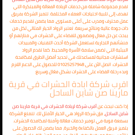
تقدم مجموعة شاملة من خدمات الإبادة الفعالة والمبتكرة التي
تهدف إلى تلبية احتياجات العملاء المختلفة. تتميز الشركة بفريق
عمل محترف ومدرب على أعلى مستوى، مما يضمن تقديم خدمات
ذات جودة عالية ونتائج سريعة. تعتبر الرواد الخيار المثالي لكل من
يبحث عن حل فعال ومضمون للقضاء على الحشرات في منازلهم أو
منشآتهم التجارية.تستعمل الشركة أحدث التقنيات والمبيدات
البيئية التي تضمن سلامة الأسرة والمحيط. كما تقدم الرواد
استشارات مجانية لمساعدتك في تحديد أفضل الطرق لمكافحة
الحشرات. اتصل الآن على 01025257948 للحصول على الدعم اللازم
وبدء رحلة القضاء على الحشرات بشكل فعّال وسريع.
اقرب شركة ابادة الحشرات في قرية
مارينا صن شاين الساحل
إذا كنت تبحث عن
أقرب شركة لإبادة الحشرات في قرية مارينا صن
شاين الساحل
، فإن شركة الرواد هي الخيار الأمثل لك. تتمتع الشركة
بسمعة قوية في توفير خدمات فعّالة وآمنة لمكافحة الحشرات.
يتميز فريق العمل بالكفاءة والخبرة، مما يضمن لك الحصول على