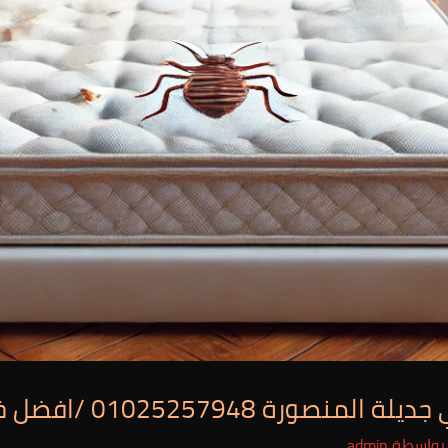
ة 01025257948 /افضل خصم
بواسطة
admin