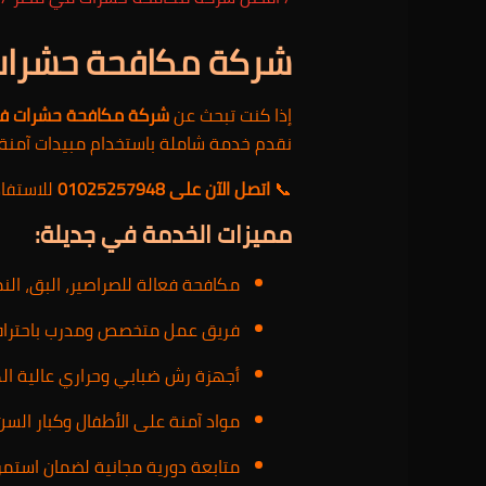
شركة مكافحة حشرات
إذا كنت تبحث عن
شركة مكافحة حشرات في
نقدم خدمة شاملة باستخدام مبيدات آمنة
📞
اتصل الآن على 01025257948
للاستفا
مميزات الخدمة في جديلة:
مكافحة فعالة للصراصير، البق، النم
فريق عمل متخصص ومدرب باحتراف
أجهزة رش ضبابي وحراري عالية الك
مواد آمنة على الأطفال وكبار السن
متابعة دورية مجانية لضمان استمرار