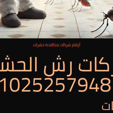
أرقام شركات مكافحة حشرات
كات رش الحش
ات