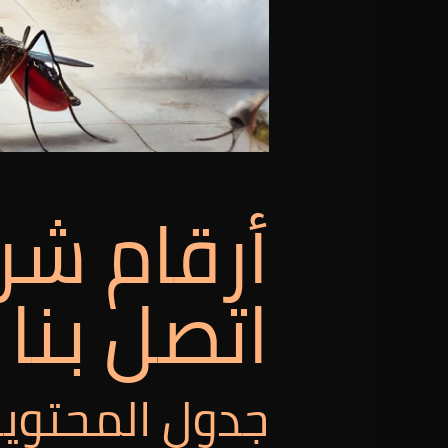
أرقام شر
اتصل بنا 01025257948
جدول المحتوي