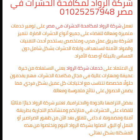
شركة الرواد لمكافحة الحشرات في
مصر 01025257948
تعمل
شركة الرواد لمكافحة الحشرات في مصر
على توفير خدمات
متميزة وفعالة للقضاء على جميع أنواع الحشرات الضارة. تتميز
الشركة بفريق عمل مدرب ومتخصص يستخدم أحدث التقنيات
والمواد الآمنة لاستهداف وابادة الحشرات بشكل شامل دون
المساس بالبيئة أو صحة الأفراد.
إن الاعتماد على
خدمات شركة الرواد
يعني الاستفادة من خبرة
عميقة ومهارات عالية في مجال مكافحة الحشرات. فهم يقدمون
حلولًا مخصصة تتناسب مع احتياجات كل عميل بشكل فردي، مما
يضمن الحصول على نتائج ملموسة وفعالة.
بفضل التزامها بالجودة والاحترافية، تعتبر شركة الرواد خيارًا مثاليًا
للقضاء على الحشرات في منازلكم ومنشآتكم التجارية بطريقة
آمنة ومضمونة. لا داعي للقلق بعد الآن من ظهور الصراصير أو
النمل أو البق، اتصلوا بشركة الرواد اليوم وتخلصوا من هذه
المشكلة بشكل نهائي.