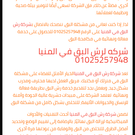
أخرى. فضلاً عن ذلك، فإن الشركة تسعى أيضًا لتوفير بيئة صحية
ونظيفة لعملائها.
لذا، إذا كنت تعاني من مشكلة البق، ننصحك بالاتصال ب
شركة رش
البق في المنيا
على الرقم 01025257948 للحصول على خدمة
فعالة ونهائية في مكافحة البق.
شركه لرش البق في المنيا
01025257948
تعد
شركة رش البق في المنيا
الخيار الأمثل للقضاء على مشكلة
البق في منزلك أو مكتبك. فريق العمل لديها محترف ومدرب
بشكل جيد، ويعمل بجد لتقديم خدمة رش البق بطريقة فعالة
ونهائية. تعتمد الشركة على مبيدات حشرية عالية الجودة وآمنة
للإنسان والحيوانات الأليفة، للتخلص بشكل كامل من مشكلة البق.
تضمن
شركة رش البق في المنيا
أحدث التقنيات والأدوات
الميكانيكية لإزالة البق نهائيًا، بالإضافة إلى تقييم الوضع وتحديد
أفضل الطرق للتخلص من البق والوقاية من عودتها مرة أخرى.