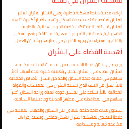
مشكلة الفئران في طنطا
تواجه مدينة طنطا مشكلة خطيرة وهي انتشار الفئران. تعتبر
الفئران آفة صحية تهدد صحة السكان وتسبب أضراراً كبيرة. تتسبب
الفئران في تلف الممتلكات، خاصة المواد الغذائية والكابلات
الكهربائية، كما تنقل الأمراض المعدية المختلفة. يشعر السكان
بالقلق والاستياء من وجود الفئران في منازلهم وأماكن العمل.
أهمية القضاء على الفئران
يجب على سكان طنطا الاستفادة من الخدمات المتاحة لمكافحة
الفئران. قضاء على الفئران يحظى بأهمية كبيرة لعدة أسباب. أولاً،
يساهم في حماية صحة السكان والحد من انتقال الأمراض المعدية.
ثانياً، يقلل من التلف الذي تسببه الفئران في الممتلكات والمواد
الغذائية. ثالثاً، يساعد على تحسين جودة الحياة وراحة السكان. أخيراً،
يساهم في المحافظة على مظهر المدينة وجاذبيتها السياحية.
ستكون هناك حاجة ملحة للتعاون بين السكان والجهات المعنية في
طنطا للتصدي لمشكلة الفئران بشكل جماعي وتنفيذ إجراءات
مكافحة فعالة ومستدامة.