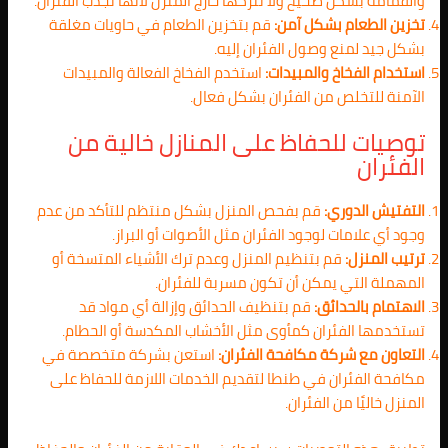
والقمامة بشكل صحيح ولا تتركها خارج المنزل لأنها تجذب الفئران.
تخزين الطعام بشكل آمن:
قم بتخزين الطعام في حاويات مغلقة
بشكل جيد لمنع وصول الفئران إليه.
استخدام الفخاخ والمبيدات:
استخدم الفخاخ الفعالة والمبيدات
الآمنة للتخلص من الفئران بشكل فعال.
توصيات للحفاظ على المنازل خالية من
الفئران
التفتيش الدوري:
قم بفحص المنزل بشكل منتظم للتأكد من عدم
وجود أي علامات لوجود الفئران مثل الأصوات أو البراز.
ترتيب المنزل:
قم بتنظيم المنزل وعدم ترك الأشياء المتسخة أو
المهملة التي يمكن أن تكون مسربة للفئران.
الاهتمام بالحدائق:
قم بتنظيف الحدائق وإزالة أي مواد قد
تستخدمها الفئران كمأوى مثل الأخشاب المكدسة أو الحطام.
التعاون مع شركة مكافحة الفئران:
استعن بشركة متخصصة في
مكافحة الفئران في طنطا لتقديم الخدمات اللازمة للحفاظ على
المنزل خاليًا من الفئران.