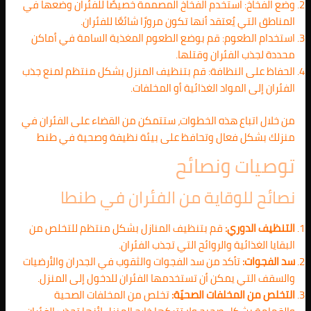
وضع الفخاخ: استخدم الفخاخ المصممة خصيصًا للفئران وضعها في
المناطق التي يُعتقد أنها تكون مرورًا شائعًا للفئران.
استخدام الطعوم: قم بوضع الطعوم المغذية السامة في أماكن
محددة لجذب الفئران وقتلها.
الحفاظ على النظافة: قم بتنظيف المنزل بشكل منتظم لمنع جذب
الفئران إلى المواد الغذائية أو المخلفات.
من خلال اتباع هذه الخطوات، ستتمكن من القضاء على الفئران في
منزلك بشكل فعال وتحافظ على بيئة نظيفة وصحية في طنط
توصيات ونصائح
نصائح للوقاية من الفئران في طنطا
التنظيف الدوري:
قم بتنظيف المنازل بشكل منتظم للتخلص من
البقايا الغذائية والروائح التي تجذب الفئران.
سد الفجوات:
تأكد من سد الفجوات والثقوب في الجدران والأرضيات
والسقف التي يمكن أن تستخدمها الفئران للدخول إلى المنزل.
التخلص من المخلفات الصحيّة:
تخلص من المخلفات الصحية