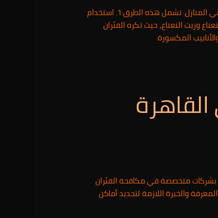
بدلاً من الاعتماد على المبيدات الكيميائية التي قد تكون ضارة، يمكن استخدام طرق طبيعية لمكافحة الفئران في المنازل. تشمل هذه الطرق:1. استخدام
 حيث يأتي الفأر ويتناول السم ويتركر البيت في مكان آمن.2. استخدام النعناع وزيت النعناع، حيث تكره الفئران
القاهرة
انة بشركات متخصصة في مكافحة الفئران
عرفة والخبرة اللازمة لتحديد أماكن