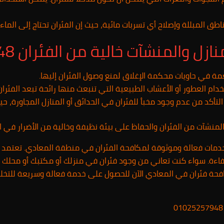
طق المبللة وإصلاح أي تسربات مائية، حيث إن الفئران تحتاج إلى الماء ل
والمنشآت خالية من الفئران 01025257948
مة في حاويات محكمة الإغلاق لمنع وصول الفئران إليها.
دام العطور أو الأعشاب الطبيعية التي تنبعث منها رائحة تبعد الفئران
التأكد من عدم وجود مخبأ للفئران في الحدائق أو المنازل المجاورة، حي
والمنشآت من الفئران والحفاظ على بيئة نظيفة وخالية من الأضرار في 
مات فعالة وموثوقة لمكافحة الفئران في منطقة المعادي. تعتمد 
فاءة. سواء كنت تعاني من وجود فئران في منزلك أو مكتبك أو محلك ا
كافحة فئران في المعادي الآن للحصول على خدمة فعالة وسريعة للتخل
0102