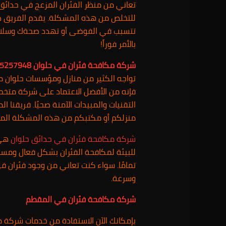
تعاني من منظر الفئران المزعج في حدائق
للتخلص من هذه المشكلة. يقدم الفريق ذو 
تتسبب في الفوضى أو تهدد صحةك وسلامتك
بالأمر فوراً!
شركة مكافحة فئران في حلوان 01025257948
تواجه الكثير من منازل ومؤسسات حلوان مش
فإنه من الأفضل الاعتماد على شركة متخص
التقنيات والمبيدات الآمنة صحيًا. فريقنا 
منزلكم أو مكتبكم من هذه المشكلة المز
شركة مكافحة فئران في حدائق حلوان
هي 
للبيئة لمكافحة الفئران بشكل فعال ومستد
تمامًا. سواء كنت تعاني من وجود فئران 
وسرعة.
شركة مكافحة فئران في المقطم
بإمكانك الآن الاستفادة من خدمات شركة