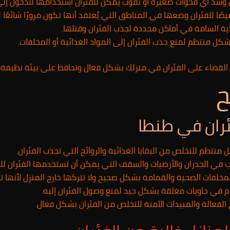
ل وسد أي فجوات صغيرة أو ثقوب يمكن للفئران استخدامها للدخول إلى
ا للفئران وضعها في المناطق التي يُعتقد أنها تكون مرورًا شائعًا لل
ة السامة في أماكن محددة لجذب الفئران وقتلها.
كل منتظم لمنع جذب الفئران إلى المواد الغذائية أو المخلفات.
 القضاء على الفئران في منزلك بشكل فعال وتحافظ على بيئة نظيف
ح
ئران في طنطا
نتظم للتخلص من البقايا الغذائية والروائح التي تجذب الفئران.
 في الجدران والأرضيات والسقف التي يمكن أن تستخدمها الفئران للد
خلفات الصحية والقمامة بشكل صحيح ولا تتركها خارج المنزل لأنها تج
م في حاويات مغلقة بشكل جيد لمنع وصول الفئران إليه.
الفعالة والمبيدات الآمنة للتخلص من الفئران بشكل فعال.