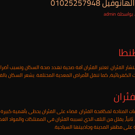
 01025257948
بواسطة
admin
نطا
ر الفئران. تعتبر الفئران آفة صحية تهدد صحة السكان وتسبب أضراراً
ات الكهربائية، كما تنقل الأمراض المعدية المختلفة. يشعر السكان بال
ئران
 المتاحة لمكافحة الفئران. قضاء على الفئران يحظى بأهمية كبيرة ل
انياً، يقلل من التلف الذي تسببه الفئران في الممتلكات والمواد الغذا
 على مظهر المدينة وجاذبيتها السياحية.