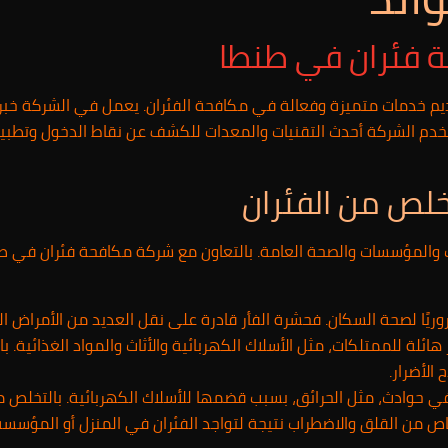
 فئران في طنطا
يم خدمات متميزة وفعالة في مكافحة الفئران. يعمل في الشركة خب
دم الشركة أحدث التقنيات والمعدات للكشف عن نقاط الدخول وتطبيق ا
تخلص من الفئران
كات والمؤسسات والصحة العامة. بالتعاون مع شركة مكافحة فئران في ط
وريًا لصحة السكان. فحشرة الفأر قادرة على نقل العديد من الأمراض ال
ائلة للممتلكات، مثل الأسلاك الكهربائية والأثاث والمواد الغذائية. 
الأضرار.
في حوادث، مثل الحرائق، بسبب قضمها للأسلاك الكهربائية. بالتخلص 
اص من القلق والاضطراب نتيجة لتواجد الفئران في المنزل أو المؤسس