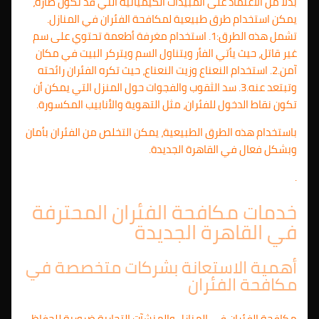
بدلاً من الاعتماد على المبيدات الكيميائية التي قد تكون ضارة،
يمكن استخدام طرق طبيعية لمكافحة الفئران في المنازل.
تشمل هذه الطرق:1. استخدام مغرفة أطعمة تحتوي على سم
غير قاتل، حيث يأتي الفأر ويتناول السم ويتركر البيت في مكان
آمن.2. استخدام النعناع وزيت النعناع، حيث تكره الفئران رائحته
وتبتعد عنه.3. سد الثقوب والفجوات حول المنزل التي يمكن أن
تكون نقاط الدخول للفئران، مثل التهوية والأنابيب المكسورة.
باستخدام هذه الطرق الطبيعية، يمكن التخلص من الفئران بأمان
وبشكل فعال في القاهرة الجديدة.
.
خدمات مكافحة الفئران المحترفة
في القاهرة الجديدة
أهمية الاستعانة بشركات متخصصة في
مكافحة الفئران
مكافحة الفئران في المنازل والمنشآت التجارية ضرورية للحفاظ