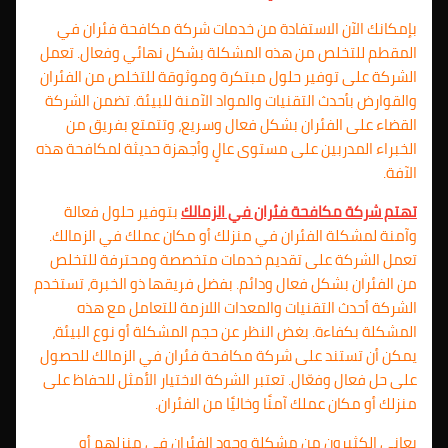
بإمكانك الآن الاستفادة من خدمات شركة مكافحة فئران في
المقطم للتخلص من هذه المشكلة بشكل نهائي وفعال. تعمل
الشركة على توفير حلول مبتكرة وموثوقة للتخلص من الفئران
والقوارض بأحدث التقنيات والمواد الآمنة للبيئة. تضمن الشركة
القضاء على الفئران بشكل فعال وسريع، وتتمتع بفريق من
الخبراء المدربين على مستوى عالٍ وأجهزة حديثة لمكافحة هذه
الآفة.
تهتم شركة مكافحة فئران في الزمالك
بتوفير حلول فعالة
وآمنة لمشكلة الفئران في منزلك أو مكان عملك في الزمالك.
تعمل الشركة على تقديم خدمات متخصصة ومحترفة للتخلص
من الفئران بشكل فعال ودائم. بفضل فريقها ذو الخبرة، تستخدم
الشركة أحدث التقنيات والمعدات اللازمة للتعامل مع هذه
المشكلة بكفاءة. بغض النظر عن حجم المشكلة أو نوع البيئة،
يمكن أن تستند على شركة مكافحة فئران في الزمالك للحصول
على حل فعال وفعّال. تعتبر الشركة الاختيار الأمثل للحفاظ على
منزلك أو مكان عملك آمنًا وخاليًا من الفئران.
يعاني الكثيرون من مشكلة وجود الفئران في منزلهم أو