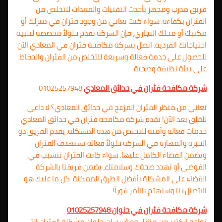
فريق مدرب ومجهز بأحدث التقنيات والمعدات للتخلص من
الفئران بكفاءة. سواء كنت تعاني من وجود فئران في منزلك أو
مكتبك أو محلك التجاري، فإن الشركة تقدم حلولاً مخصصة لتلبية
احتياجاتك الفردية. اتصل بشركة مكافحة فئران في المعادي الآن
للحصول على خدمة فعالة وسريعة للتخلص من الفئران والحفاظ
على بيئة نظيفة وصحية.
شركة مكافحة فئران في حدائق المعادي
01025257948
تعاني من منظر الفئران المزعج في حدائق المعادي؟ لا داعي
للقلق بعد الآن! تقدم شركة مكافحة فئران في حدائق المعادي
خدمات فعالة وآمنة للتخلص من هذه المشكلة. يقدم الفريق ذو
الخبرة والمهارة في الشركة حلولاً فعالة تستهدف الفئران
وتضمن القضاء الكامل عليها. سواء كانت الفئران تتسبب في
الفوضى أو تهدد صحةك وسلامتك، يضمن فريقنا بالشركة
القضاء على المشكلة بأفضل الطرق الممكنة. كل ما عليك هو
الاتصال بنا وسنهتم بالأمر فوراً!
شركة مكافحة فئران في حلوان 01025257948
تواجه الكثير من منازل ومؤسسات حلوان مشكلة الفئران التي