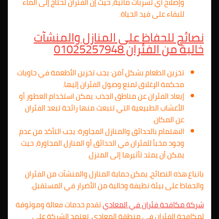
وإصلاح أي تسربات مائية، حيث إن الفئران تحتاج إلى الماء
للبقاء على قيد الحياة.
نصائح للحفاظ على المنازل والمنشآت
خالية من الفئران 01025257948
تخزين الطعام بشكل آمن: يجب تخزين الأطعمة في حاويات
محكمة الإغلاق لمنع وصول الفئران إليها.
إبعاد الفئران عن مناطق الجذب: يمكن استخدام العطور أو
الأعشاب الطبيعية التي تنبعث منها رائحة تبعد الفئران
عن المكان.
الاهتمام بالحدائق والمنازل المجاورة: يجب التأكد من عدم
وجود مخبأ للفئران في الحدائق أو المنازل المجاورة، حيث
يمكن أن يمتد تأثيرها إلى المنزل.
باتباع هذه النصائح، يمكن حماية المنازل والمنشآت من الفئران
والحفاظ على بيئة نظيفة وخالية من الأضرار في المستقبل.
شركة مكافحة فئران في المعادي
تقدم خدمات فعالة وموثوقة
لمكافحة الفئران في منطقة المعادي. تعتمد الشركة على