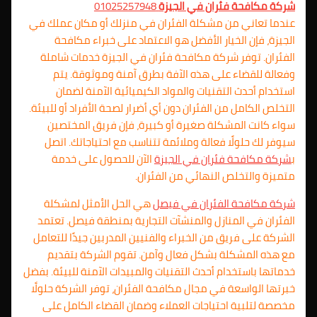
شركة مكافحة فئران في الجيزة
01025257948
عندما تعاني من مشكلة الفئران في منزلك أو مكان عملك في
الجيزة، فإن الخيار الأفضل هو الاعتماد على خبراء مكافحة
الفئران. توفر شركة مكافحة فئران في الجيزة خدمات شاملة
وفعالة للقضاء على هذه الآفة بطرق آمنة وموثوقة. يتم
استخدام أحدث التقنيات والمواد الكيميائية الآمنة لضمان
التخلص الكامل من الفئران دون أي أضرار لصحة الأفراد أو للبيئة.
سواء كانت المشكلة صغيرة أو كبيرة، فإن فريق المختصين
سيوفر لك حلولًا فعالة وملائمة تتناسب مع احتياجاتك. اتصل
ب
شركة مكافحة فئران في الجيزة
الآن للحصول على خدمة
متميزة والتخلص النهائي من الفئران.
شركة مكافحة الفئران في فيصل
هي الحل الأمثل لمشكلة
الفئران في المنازل والمنشآت التجارية بمنطقة فيصل. تعتمد
الشركة على فريق من الخبراء والفنيين المدربين جيدًا للتعامل
مع هذه المشكلة بشكل فعال وآمن. تقوم الشركة بتقديم
خدماتها باستخدام أحدث التقنيات والمبيدات الآمنة للبيئة. بفضل
خبرتها الواسعة في مجال مكافحة الفئران، توفر الشركة حلولًا
مخصصة لتلبية احتياجات العملاء وضمان القضاء الكامل على