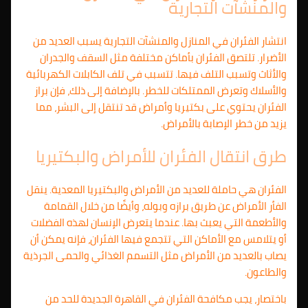
والمنشآت التجارية
انتشار الفئران في المنازل والمنشآت التجارية يسبب العديد من
الأضرار. تلتصق الفئران بأماكن مختلفة مثل السقف والجدران
والأثاث وتسبب التلف فيها. تتسبب في تلف الكابلات الكهربائية
والأسلاك وتعرض الممتلكات للخطر. بالإضافة إلى ذلك، فإن براز
الفئران يحتوي على بكتيريا وأمراض قد تنتقل إلى البشر، مما
يزيد من خطر الإصابة بالأمراض.
طرق انتقال الفئران للأمراض والبكتيريا
الفئران هي حاملة للعديد من الأمراض والبكتيريا المعدية. ينقل
الفأر الأمراض عن طريق برازه وبوله، وأيضًا من خلال القمامة
والأطعمة التي يعبث بها. عندما يتعرض الإنسان لهذه الفضلات
أو يتلامس مع الأماكن التي تتجمع فيها الفئران، فإنه يمكن أن
يصاب بالعديد من الأمراض مثل التسمم الغذائي والحمى الجرذية
والطاعون.
باختصار، يجب مكافحة الفئران في القاهرة الجديدة للحد من