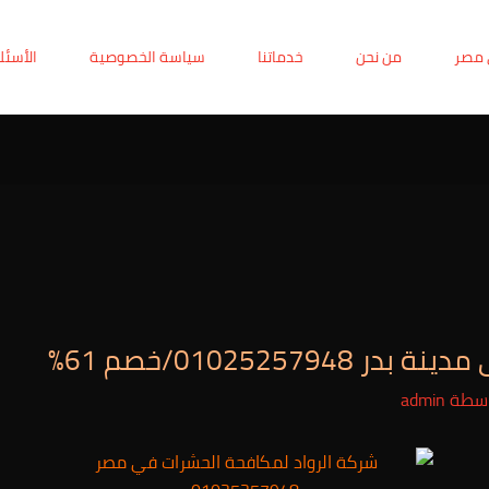
 مصر
من نحن
خدماتنا
سياسة الخصوصية
الأسئل
0102525/خصم 61%
اسطة
admin