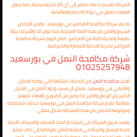
الشركة بتقديم خدمات تفتقر إلى أي آثار جانبية سلبية، مما يجعل
العملاء يثقون في جودة الخدمة وفعاليتها.
باختيار شركة مكافحة الصراصير في بورسعيد ، تضمن التخلص
السريع والآمن من هذه الآفة المزعجة، مما يوفر لك ولأسرتك بيئة
نظيفة وصحية خالية من الصراصير. اتصل اليوم بشركة مكافحة
الصراصير لتجربة الخدمة الممتازة والاحترافية.
شركة مكافحة النمل في بورسعيد
01025257948
تُعتبر
مكافحة النمل
من التحديات الشائعة التي تواجه المنازل
والمباني في بورسعيد . يمكن أن يسبب وجود النمل في المنزل
الكثير من الإزعاج والضرر، لذا يصبح من الضروري القضاء عليهم
بفعالية. تقدم شركة مكافحة النمل في بورسعيد خدمات متخصصة
وموثوقة للتخلص من هذه المشكلة بشكل نهائي.
يعتمد فريق الشركة على استخدام أحدث التقنيات والمبيدات الآمنة
لصحة الإنسان والبيئة في محاربة النمل. بالإضافة إلى ذلك، تهتم
الشركة بتقديم خدمات ذات جودة عالية تضمن القضاء على النمل