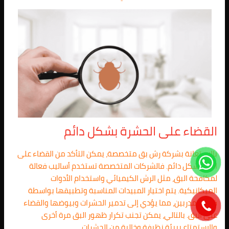
القضاء على الحشرة بشكل دائم
بالاستعانة بشركة رش بق متخصصة، يمكن التأكد من القضاء على
البق بشكل دائم. فالشركات المتخصصة تستخدم أساليب فعالة
لمكافحة البق، مثل الرش الكيميائي واستخدام الأدوات
الميكانيكية. يتم اختيار المبيدات المناسبة وتطبيقها بواسطة
فنيين مدربين، مما يؤدي إلى تدمير الحشرات وبيوضها والقضاء
على البق. بالتالي، يمكن تجنب تكرار ظهور البق مرة أخرى
والاستمتاع ببيئة نظيفة وخالية من الحشرات.