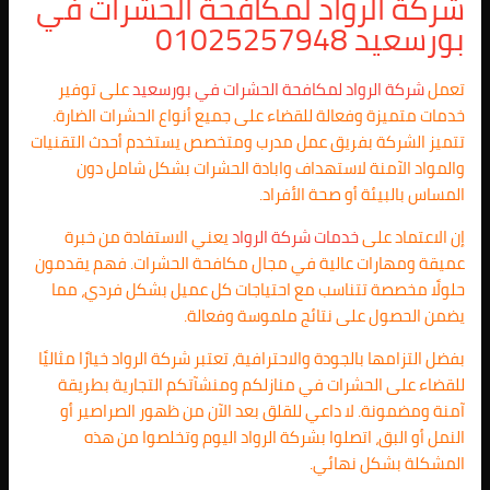
شركة الرواد لمكافحة الحشرات في
بورسعيد 01025257948
تعمل
شركة الرواد لمكافحة الحشرات في بورسعيد
على توفير
خدمات متميزة وفعالة للقضاء على جميع أنواع الحشرات الضارة.
تتميز الشركة بفريق عمل مدرب ومتخصص يستخدم أحدث التقنيات
والمواد الآمنة لاستهداف وابادة الحشرات بشكل شامل دون
المساس بالبيئة أو صحة الأفراد.
إن الاعتماد على
خدمات شركة الرواد
يعني الاستفادة من خبرة
عميقة ومهارات عالية في مجال مكافحة الحشرات. فهم يقدمون
حلولًا مخصصة تتناسب مع احتياجات كل عميل بشكل فردي، مما
يضمن الحصول على نتائج ملموسة وفعالة.
بفضل التزامها بالجودة والاحترافية، تعتبر شركة الرواد خيارًا مثاليًا
للقضاء على الحشرات في منازلكم ومنشآتكم التجارية بطريقة
آمنة ومضمونة. لا داعي للقلق بعد الآن من ظهور الصراصير أو
النمل أو البق، اتصلوا بشركة الرواد اليوم وتخلصوا من هذه
المشكلة بشكل نهائي.