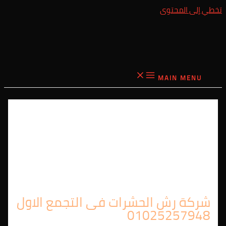
تخطي إلى المحتوى
MAIN MENU
شركة رش الحشرات فى التجمع الاول
01025257948