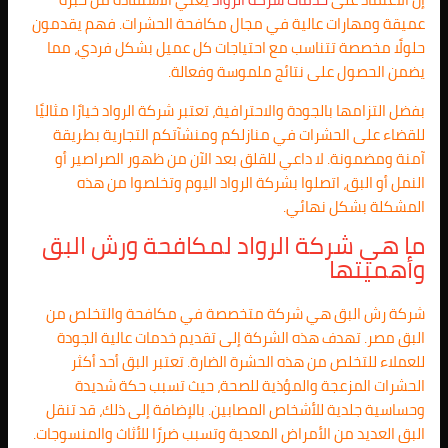
عميقة ومهارات عالية في مجال مكافحة الحشرات. فهم يقدمون
حلولًا مخصصة تتناسب مع احتياجات كل عميل بشكل فردي، مما
يضمن الحصول على نتائج ملموسة وفعالة.
بفضل التزامها بالجودة والاحترافية، تعتبر شركة الرواد خيارًا مثاليًا
للقضاء على الحشرات في منازلكم ومنشآتكم التجارية بطريقة
آمنة ومضمونة. لا داعي للقلق بعد الآن من ظهور الصراصير أو
النمل أو البق، اتصلوا بشركة الرواد اليوم وتخلصوا من هذه
المشكلة بشكل نهائي.
ما هي شركة الرواد لمكافحة ورش البق
وأهميتها
شركة رش البق هي شركة متخصصة في مكافحة والتخلص من
البق مصر. تهدف هذه الشركة إلى تقديم خدمات عالية الجودة
للعملاء للتخلص من هذه الحشرة الضارة. تعتبر البق أحد أكثر
الحشرات المزعجة والمؤذية للصحة، حيث تسبب حكة شديدة
وحساسية جلدية للأشخاص المصابين. بالإضافة إلى ذلك، قد تنقل
البق العديد من الأمراض المعدية وتسبب ضررًا للأثاث والمنسوجات.