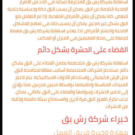
استعانة بشركة رش بق المحترفة تساعد في الحد من الأضرار
الصحية الناجمة عن البق. يمكن أن يسبب البق حكة وحساسية جلدية
للبعض، كما يمكن أن ينقل الأمراض المعدية. إذا تم التعامل مع
البق بشكل غير صحيح، يمكن أن يتسبب ذلك في تفاقم المشاكل
الصحية وانتشار الأمراض. لذا، يعتبر استعانة بشركة رش بق مهمة
للحفاظ على صحة المقيمين في المنزل أو المكتب.
القضاء على الحشرة بشكل دائم
استعانة بشركة رش بق متخصصة يضمن القضاء على البق بشكل
دائم. تستخدم الشركات المتخصصة أساليب فعالة لمكافحة البق،
مثل الرش الكيميائي واستخدام الأدوات الميكانيكية. يتم اختيار
المبيدات المناسبة وتطبيقها بواسطة فنيين مدربين، مما يؤدي
إلى تدمير الحشرات وبيوضها والقضاء على البق. بالتالي، يمكن
تجنب تكرار ظهور البق مرة أخرى والاستمتاع ببيئة نظيفة وخالية
من الحشرات.
خبراء شركة رش بق
مهارة وخبرة فريق العمل