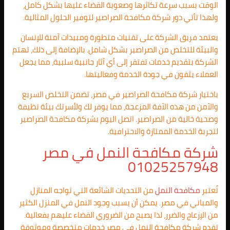
الوقت بسبب سرعة تكاثرها وصعوبة القضاء عليها بشكل كامل،
ولهذا تأتي دور شركة مكافحة الصراصير لتوفير الحلول المثالية.
يعتمد فريق الشركة على تقنيات متطورة ومبيدات آمنة للإنسان
والبيئة للتخلص من الصراصير بشكل شامل. بالإضافة إلى ذلك، تهتم
الشركة بتقديم خدمات تفتقر إلى أي آثار جانبية سلبية، مما يجعل
العملاء يثقون في جودة الخدمة وفعاليتها.
باختيار شركة مكافحة الصراصير في مصر، تضمن التخلص السريع
والآمن من هذه الآفة المزعجة، مما يوفر لك ولأسرتك بيئة نظيفة
وصحية خالية من الصراصير. اتصل اليوم بشركة مكافحة الصراصير
لتجربة الخدمة الممتازة والاحترافية.
شركة مكافحة النمل في مصر
01025257948
تُعتبر
مكافحة النمل
من التحديات الشائعة التي تواجه المنازل
والمباني في مصر. يمكن أن يسبب وجود النمل في المنزل الكثير
من الإزعاج والضرر، لذا يصبح من الضروري القضاء عليهم بفعالية.
تقدم شركة مكافحة النمل في مصر خدمات متخصصة وموثوقة