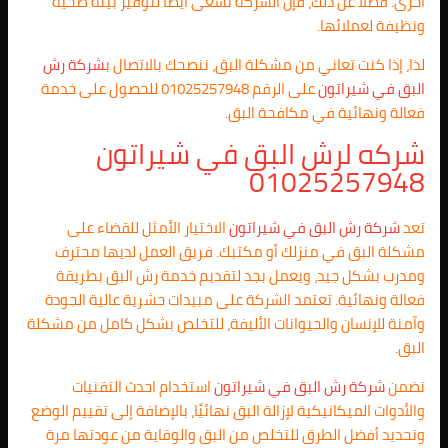
أخرى. فضلاً عن ذلك، فإن الشركة تسعى أيضًا لتوفير بيئة صحية
ونظيفة لعملائها.
لذا، إذا كنت تعاني من مشكلة البق، ننصحك بالاتصال ب
شركة رش
البق في شيراتون
على الرقم 01025257948 للحصول على خدمة
فعالة ونهائية في مكافحة البق.
شركه لرش البق في شيراتون
01025257948
تعد
شركة رش البق في شيراتون
الاختيار الأمثل للقضاء على
مشكلة البق في منزلك أو مكتبك. فريق العمل لديها محترف
ومدرب بشكل جيد، ويعمل بجد لتقديم خدمة رش البق بطريقة
فعالة ونهائية. تعتمد الشركة على مبيدات حشرية عالية الجودة
وآمنة للإنسان والحيوانات الأليفة، للتخلص بشكل كامل من مشكلة
البق.
تضمن
شركة رش البق في شيراتون
استخدام احدث التقنيات
والأدوات الميكانيكية لإزالة البق نهائيًا، بالإضافة إلى تقييم الوضع
وتحديد أفضل الطرق للتخلص من البق والوقاية من عودتها مرة