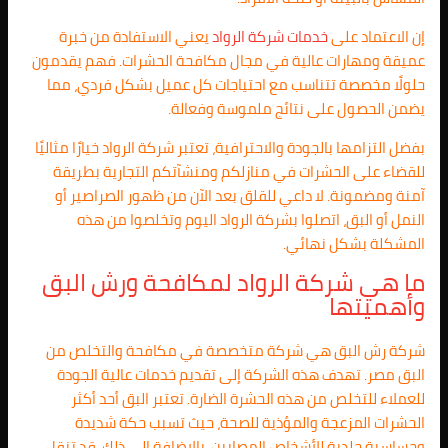
إن الاعتماد على
خدمات شركة الرواد
يعني الاستفادة من خبرة
عميقة ومهارات عالية في مجال مكافحة الحشرات. فهم يقدمون
حلولًا مخصصة تتناسب مع احتياجات كل عميل بشكل فردي، مما
يضمن الحصول على نتائج ملموسة وفعالة.
بفضل التزامها بالجودة والاحترافية، تعتبر شركة الرواد خيارًا مثاليًا
للقضاء على الحشرات في منازلكم ومنشآتكم التجارية بطريقة
آمنة ومضمونة. لا داعي للقلق بعد الآن من ظهور الصراصير أو
النمل أو البق، اتصلوا بشركة الرواد اليوم وتخلصوا من هذه
المشكلة بشكل نهائي.
ما هي شركة الرواد لمكافحة ورش البق
وأهميتها
شركة رش البق هي شركة متخصصة في مكافحة والتخلص من
البق مصر. تهدف هذه الشركة إلى تقديم خدمات عالية الجودة
للعملاء للتخلص من هذه الحشرة الضارة. تعتبر البق أحد أكثر
الحشرات المزعجة والمؤذية للصحة، حيث تسبب حكة شديدة
وحساسية جلدية للأشخاص المصابين. بالإضافة إلى ذلك، قد تنقل