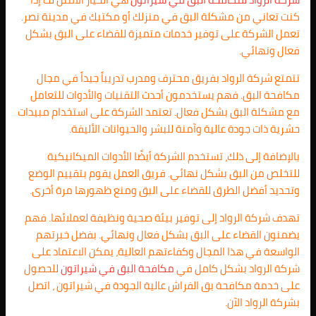
كنت تعاني من مشكلة البق في منزلك أو مكتبك في مدينة نصر.
تعمل الشركة على توفير خدمات متميزة للقضاء على البق بشكل
فعال ونهائي.
تتمتع شركة الرواد بفريق محترف ومدرب تدريباً جيداً في مجال
مكافحة البق. فهم يستخدمون أحدث التقنيات والأدوات للتعامل
مع مشكلة البق بشكل فعال. تعتمد الشركة على استخدام مبيدات
حشرية ذات جودة عالية وآمنة للبشر والحيوانات الأليفة.
بالإضافة إلى ذلك، تستخدم الشركة أيضًا الأدوات الميكانيكية
للتخلص من البق بشكل نهائي. فريق العمل يقوم بتقييم الوضع
وتحديد أفضل الطرق للقضاء على البق ومنع ظهورها مرة أخرى.
تهدف شركة الرواد إلى توفير بيئة صحية ونظيفة لعملائها. فهم
يضمنون القضاء على البق بشكل فعال ونهائي. بفضل خبرتهم
الواسعة في هذا المجال وكفاءتهم العالية، يمكن الاعتماد على
شركة الرواد بشكل كامل في
مكافحة البق في شيراتون
للحصول
على خدمة مكافحة بق الفراش عالية الجودة في شيراتون ، اتصل
بشركة الرواد الآن.