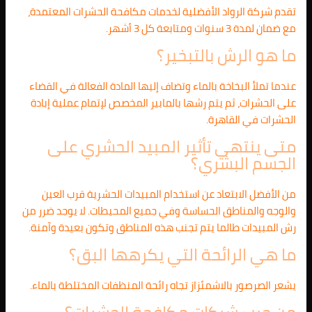
تقدم شركة الرواد الأفضلية لخدمات مكافحة الحشرات المعتمدة،
مع ضمان لمدة 3 سنوات ومتابعة كل 3 أشهر.
ما هو الرش بالتبخير؟
عندما تملأ البخاخة بالماء وتضاف إليها المادة الفعالة في القضاء
على الحشرات، ثم يتم رشها بالمابير المخصص لإتمام عملية إبادة
الحشرات في القاهرة.
متى ينتهي تأثير المبيد الحشري على
الجسم البشري؟
من الأفضل الابتعاد عن استخدام المبيدات الحشرية قرب العين
والوجه والمناطق الحساسة وفي جميع المحيطات. لا يوجد ضرر من
رش المبيدات طالما يتم تجنب هذه المناطق وتكون بعيدة وآمنة.
ما هي الرائحة التي يكرهها البق؟
يشعر الصرصور بالاشمئزاز تجاه رائحة المنظفات المختلطة بالماء.