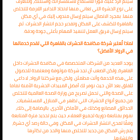
سيتم الرد عليك فورًا للاستماع لاستفساراتك وأسئلتك، وللتعرف
على نوع الحشرة التي تعاني منها لاتخاذ التدابير اللازمة للتخلص
منها. بمجرد الاتصال، سيتم إرسال مندوب إليك في أي مكان
بالقاهرة للكشف على المكان وتقدير حجم انتشار الحشرات. ثم،
سيتم إرسال فريق العمل لتنفيذ المهام بأعلى جودة ودقة.
لماذا تُعتبر شركة مكافحة الحشرات بالقاهرة التي تقدم خدماتها
في الرواد الأفضل؟
يوجد العديد من الشركات المتخصصة في مكافحة الحشرات داخل
القاهرة، ولكن الصعب أن تجد شركة موثوقة ومعتمدة للحصول
على هذه الخدمة وأنت مطمئن. ولكن مع شركتنا الرواد، لا داعي
للقلق بعد الآن. حيث نوفر لك أفضل المبيدات الحشرية الآمنة تماما
على الصحة والتي تحمل تصريح من وزارة الصحة العالمية للتخلص
من جميع أنواع الحشرات التي تظهر في المنازل، المستشفيات،
الحدائق، المصانع وكذلك في الأماكن الأخرى. بالإضافة إلى ذلك،
نقوم بمتابعة دورية لجميع العملاء، حيث يتم تحديد فترة المتابعة
وفقًا لمدى انتشار الحشرات في المكان. وفي حالة رصد أي حشرة،
يتم رش المكان من جديد للتخلص منها والحد من تكاثرها
وانتشارها.