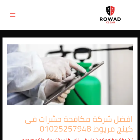
Post
خطي
MAIN
لى
navigation
ENU
لمحتوى
افضل شركة مكافحة حشرات فى
كينج مريوط 01025257948
/
شركة مكافحة حشرات في الاسكندرية
/ بواسطة
abanob