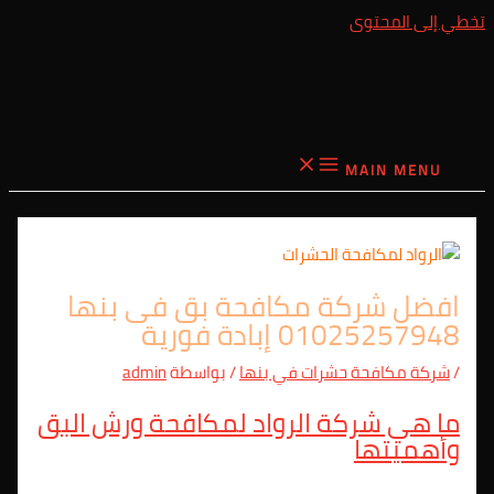
تخطي إلى المحتوى
MAIN MENU
افضل شركة مكافحة بق فى بنها
01025257948 إبادة فورية
/
شركة مكافحة حشرات في بنها
/ بواسطة
admin
ما هي شركة الرواد لمكافحة ورش البق
وأهميتها