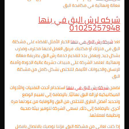
فعالة ونهائية في مكافحة البق.
شركه لرش البق في بنها
01025257948
تعد
شركة رش البق في بنها
الخيار الأمثل للقضاء على مشكلة
البق في منزلك أو مكتبك. فريق العمل لديها محترف ومدرب
بشكل جيد، ويعمل بجد لتقديم خدمة رش البق بطريقة فعالة
ونهائية. تعتمد الشركة على مبيدات حشرية عالية الجودة وآمنة
للإنسان والحيوانات الأليفة، للتخلص بشكل كامل من مشكلة
البق.
تضمن
شركة رش البق في بنها
استخدام أحدث التقنيات والأدوات
الميكانيكية لإزالة البق نهائيًا، بالإضافة إلى تقييم الوضع
وتحديد أفضل الطرق للتخلص من البق والوقاية من عودتها مرة
أخرى. بالإضافة إلى ذلك، تسعى الشركة لتوفير بيئة صحية
ونظيفة لعملائها.
إذا كنت تعاني من مشكلة البق، فإننا نوصيك بالاتصال بافضل