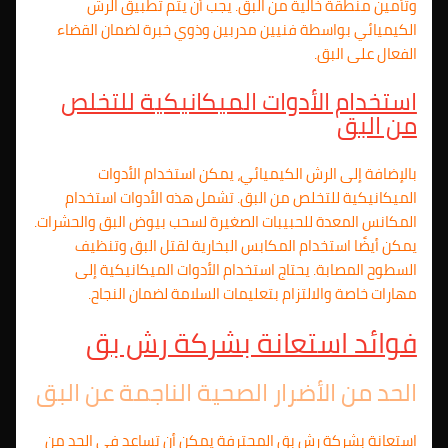
وتأمين منطقة خالية من البق. يجب أن يتم تطبيق الرش
الكيميائي بواسطة فنيين مدربين وذوي خبرة لضمان القضاء
الفعال على البق.
استخدام الأدوات الميكانيكية للتخلص
من البق
بالإضافة إلى الرش الكيميائي، يمكن استخدام الأدوات
الميكانيكية للتخلص من البق. تشمل هذه الأدوات استخدام
المكانس المعدة للحبيبات الصغيرة لسحب بيوض البق والحشرات.
يمكن أيضًا استخدام المكابس البخارية لقتل البق وتنظيف
السطوح المصابة. يحتاج استخدام الأدوات الميكانيكية إلى
مهارات خاصة والالتزام بتعليمات السلامة لضمان النجاح.
فوائد استعانة بشركة رش بق
الحد من الأضرار الصحية الناجمة عن البق
استعانة بشركة رش بق المحترفة يمكن أن تساعد في الحد من