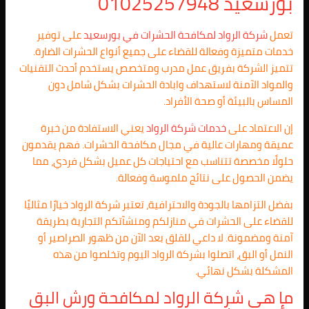
بورسعيد 01025257948
تعمل
شركة الرواد لمكافحة الحشرات في بورسعيد
على توفير
خدمات متميزة وفعالة للقضاء على جميع أنواع الحشرات الضارة.
تتميز الشركة بفريق عمل مدرب ومتخصص يستخدم أحدث التقنيات
والمواد الآمنة لاستهداف وابادة الحشرات بشكل شامل دون
المساس بالبيئة أو صحة الأفراد.
إن الاعتماد على
خدمات شركة الرواد
يعني الاستفادة من خبرة
عميقة ومهارات عالية في مجال مكافحة الحشرات. فهم يقدمون
حلولًا مخصصة تتناسب مع احتياجات كل عميل بشكل فردي، مما
يضمن الحصول على نتائج ملموسة وفعالة.
بفضل التزامها بالجودة والاحترافية، تعتبر شركة الرواد خيارًا مثاليًا
للقضاء على الحشرات في منازلكم ومنشآتكم التجارية بطريقة
آمنة ومضمونة. لا داعي للقلق بعد الآن من ظهور الصراصير أو
النمل أو البق، اتصلوا بشركة الرواد اليوم وتخلصوا من هذه
المشكلة بشكل نهائي.
ما هي شركة الرواد لمكافحة ورش البق