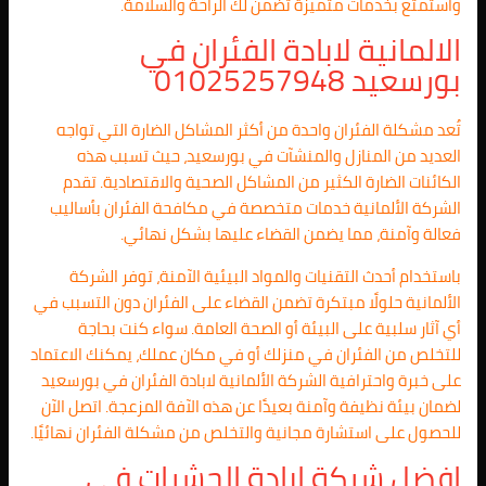
واستمتع بخدمات متميزة تضمن لك الراحة والسلامة.
الالمانية لابادة الفئران في
بورسعيد 01025257948
تُعد مشكلة الفئران واحدة من أكثر المشاكل الضارة التي تواجه
العديد من المنازل والمنشآت في بورسعيد، حيث تسبب هذه
الكائنات الضارة الكثير من المشاكل الصحية والاقتصادية. تقدم
الشركة الألمانية خدمات متخصصة في مكافحة الفئران بأساليب
فعالة وآمنة، مما يضمن القضاء عليها بشكل نهائي.
باستخدام أحدث التقنيات والمواد البيئية الآمنة، توفر الشركة
الألمانية حلولًا مبتكرة تضمن القضاء على الفئران دون التسبب في
أي آثار سلبية على البيئة أو الصحة العامة. سواء كنت بحاجة
للتخلص من الفئران في منزلك أو في مكان عملك، يمكنك الاعتماد
على خبرة واحترافية الشركة الألمانية لابادة الفئران في بورسعيد
لضمان بيئة نظيفة وآمنة بعيدًا عن هذه الآفة المزعجة. اتصل الآن
للحصول على استشارة مجانية والتخلص من مشكلة الفئران نهائيًا.
افضل شركة ابادة الحشرات في