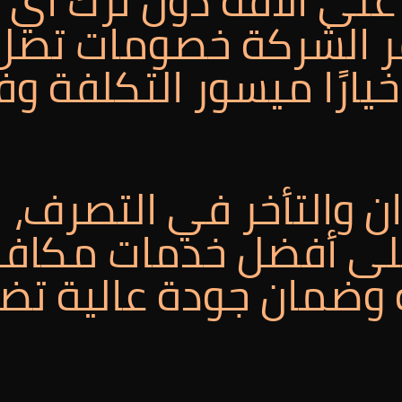
ى الآفة دون ترك أي آث
يارًا ميسور التكلفة وف
ان والتأخر في التصرف، 
على أفضل خدمات مكافح
ة وضمان جودة عالية ت