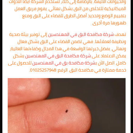
والحيوانات الأليفة. بالإضافة إلى ذلك، تستخدم الشركة أيضًا الأدوات
الميكانيكية للتخلص من البق بشكل نهائي. يقوم فريق العمل
بتقييم الوضع وتحديد أفضل الطرق للقضاء على البق ومنع
ظهورها مرة أخرى.
تهدف
شركة مكافحة البق في المهندسين
إلى توفير بيئة صحية
ونظيفة لعملائها. فهي تضمن القضاء على البق بشكل فعال
ونهائي. بفضل خبرتها الواسعة في هذا المجال وكفاءتها العالية،
يمكن الاعتماد على
شركة مكافحة البق في المهندسين
بشكل
كامل. اتصل الآن ب
شركة مكافحة بق في المهندسين
للحصول على
خدمة ممتازة في مكافحة البق. الرقم: 01025257948.