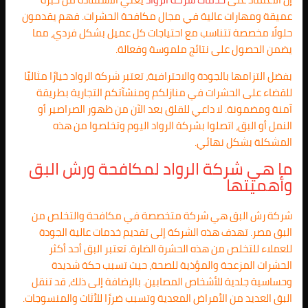
عميقة ومهارات عالية في مجال مكافحة الحشرات. فهم يقدمون
حلولًا مخصصة تتناسب مع احتياجات كل عميل بشكل فردي، مما
يضمن الحصول على نتائج ملموسة وفعالة.
بفضل التزامها بالجودة والاحترافية، تعتبر شركة الرواد خيارًا مثاليًا
للقضاء على الحشرات في منازلكم ومنشآتكم التجارية بطريقة
آمنة ومضمونة. لا داعي للقلق بعد الآن من ظهور الصراصير أو
النمل أو البق، اتصلوا بشركة الرواد اليوم وتخلصوا من هذه
المشكلة بشكل نهائي.
ما هي شركة الرواد لمكافحة ورش البق
وأهميتها
شركة رش البق هي شركة متخصصة في مكافحة والتخلص من
البق مصر. تهدف هذه الشركة إلى تقديم خدمات عالية الجودة
للعملاء للتخلص من هذه الحشرة الضارة. تعتبر البق أحد أكثر
الحشرات المزعجة والمؤذية للصحة، حيث تسبب حكة شديدة
وحساسية جلدية للأشخاص المصابين. بالإضافة إلى ذلك، قد تنقل
البق العديد من الأمراض المعدية وتسبب ضررًا للأثاث والمنسوجات.