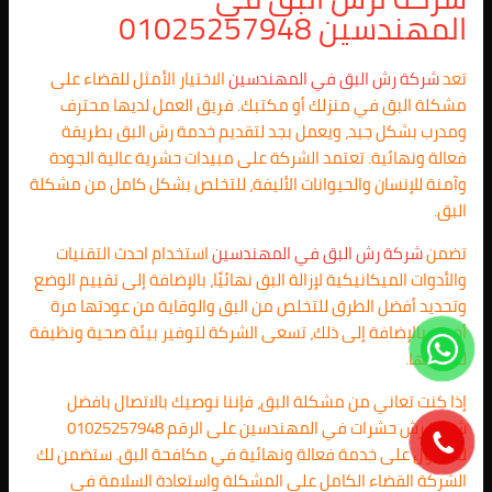
المهندسين
01025257948
تعد
شركة رش البق في المهندسين
الاختيار الأمثل للقضاء على
مشكلة البق في منزلك أو مكتبك. فريق العمل لديها محترف
ومدرب بشكل جيد، ويعمل بجد لتقديم خدمة رش البق بطريقة
فعالة ونهائية. تعتمد الشركة على مبيدات حشرية عالية الجودة
وآمنة للإنسان والحيوانات الأليفة، للتخلص بشكل كامل من مشكلة
البق.
تضمن
شركة رش البق في المهندسين
استخدام احدث التقنيات
والأدوات الميكانيكية لإزالة البق نهائيًا، بالإضافة إلى تقييم الوضع
وتحديد أفضل الطرق للتخلص من البق والوقاية من عودتها مرة
أخرى. بالإضافة إلى ذلك، تسعى الشركة لتوفير بيئة صحية ونظيفة
لعملائها.
إذا كنت تعاني من مشكلة البق، فإننا نوصيك بالاتصال بافضل
شركة رش حشرات في المهندسين
على الرقم 01025257948
للحصول على خدمة فعالة ونهائية في مكافحة البق. ستضمن لك
الشركة القضاء الكامل على المشكلة واستعادة السلامة في