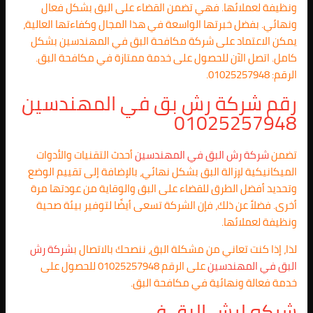
ونظيفة لعملائها. فهي تضمن القضاء على البق بشكل فعال
ونهائي. بفضل خبرتها الواسعة في هذا المجال وكفاءتها العالية،
يمكن الاعتماد على شركة مكافحة البق في المهندسين بشكل
كامل. اتصل الآن للحصول على خدمة ممتازة في مكافحة البق.
الرقم: 01025257948.
رقم شركة رش بق في المهندسين
01025257948
تضمن
شركة رش البق في المهندسين
أحدث التقنيات والأدوات
الميكانيكية لإزالة البق بشكل نهائي، بالإضافة إلى تقييم الوضع
وتحديد أفضل الطرق للقضاء على البق والوقاية من عودتها مرة
أخرى. فضلاً عن ذلك، فإن الشركة تسعى أيضًا لتوفير بيئة صحية
ونظيفة لعملائها.
لذا، إذا كنت تعاني من مشكلة البق، ننصحك بالاتصال ب
شركة رش
البق في المهندسين
على الرقم 01025257948 للحصول على
خدمة فعالة ونهائية في مكافحة البق.
شركه لرش البق في