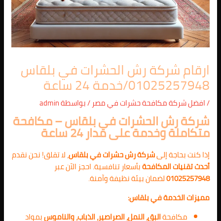
ارقام شركة رش الحشرات في بلقاس
01025257948/خدمة 24 ساعة
/
افضل شركة مكافحة حشرات في مصر
/ بواسطة
admin
شركة رش الحشرات في بلقاس – مكافحة
متكاملة وخدمة على مدار 24 ساعة
إذا كنت بحاجة إلى
شركة رش حشرات في بلقاس
، لا تقلق! نحن نقدم
أحدث تقنيات المكافحة
بأسعار تنافسية. احجز الآن عبر
01025257948
لضمان بيئة نظيفة وآمنة.
مميزات الخدمة في بلقاس:
مكافحة
البق، النمل، الصراصير، الذباب، والناموس
بمواد