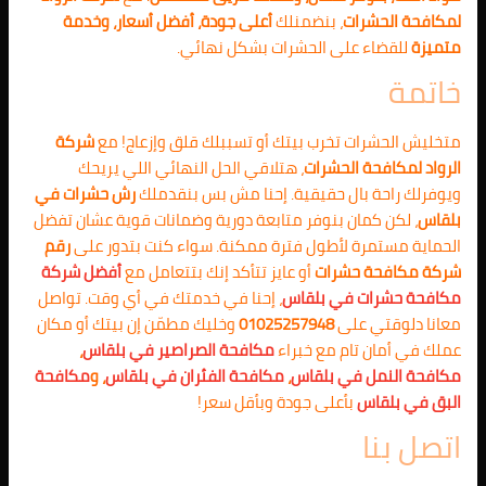
لمكافحة الحشرات
، بنضمنلك
أعلى جودة، أفضل أسعار، وخدمة
متميزة
للقضاء على الحشرات بشكل نهائي.
خاتمة
متخليش الحشرات تخرب بيتك أو تسببلك قلق وإزعاج! مع
شركة
الرواد لمكافحة الحشرات
، هتلاقي الحل النهائي اللي يريحك
ويوفرلك راحة بال حقيقية. إحنا مش بس بنقدملك
رش حشرات في
بلقاس
، لكن كمان بنوفر متابعة دورية وضمانات قوية عشان تفضل
الحماية مستمرة لأطول فترة ممكنة. سواء كنت بتدور على
رقم
شركة مكافحة حشرات
أو عايز تتأكد إنك بتتعامل مع
أفضل شركة
مكافحة حشرات في بلقاس
، إحنا في خدمتك في أي وقت. تواصل
معانا دلوقتي على
01025257948
وخليك مطمّن إن بيتك أو مكان
عملك في أمان تام مع خبراء
مكافحة الصراصير في بلقاس
،
مكافحة النمل في بلقاس
،
مكافحة الفئران في بلقاس
، و
مكافحة
البق في بلقاس
بأعلى جودة وبأقل سعر!
اتصل بنا