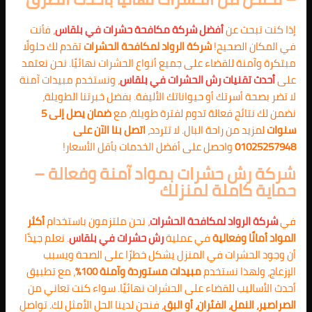
إذا كنت تبحث عن
أفضل شركة مكافحة حشرات في بلقاس
، فأنت
في المكان الصحيح!
شركة الرواد لمكافحة الحشرات
تقدم لك حلولًا
مبتكرة وآمنة للقضاء على جميع أنواع الحشرات نهائيًا. نحن نعتمد
على
أحدث تقنيات رش الحشرات في بلقاس
، ونستخدم مبيدات آمنة
لا تضر بصحة أسرتك أو حيواناتك الأليفة. بفضل خبرتنا الطويلة،
نضمن لك نتائج فعالة تدوم لفترة طويلة، مع
ضمان يصل إلى 5
سنوات
لمزيد من راحة البال. لا تتردد،
اتصل بنا الآن على
01025257948
واحصل على أفضل الخدمات بأقل الأسعار!
شركة رش حشرات بمواد آمنة وفعالة –
حماية كاملة لمنزلك
في
شركة الرواد لمكافحة الحشرات
، نحن ملتزمون باستخدام
أكثر
المواد أمانًا وفعالية
في عملية
رش حشرات في بلقاس
. نعلم جيدًا
أن وجود الحشرات في المنزل يشكل خطرًا على الصحة ويسبب
الإزعاج، ولهذا نستخدم
مبيدات مستوردة وآمنة 100%
، مع تطبيق
أحدث الأساليب للقضاء على الحشرات نهائيًا. سواء كنت تعاني من
الصراصير، النمل، الفئران، أو البق
، فنحن لدينا الحل الأمثل لك. تواصل