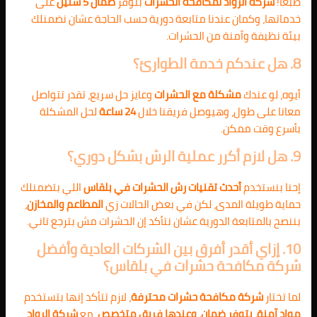
طبعًا!
شركة الرواد لمكافحة الحشرات
بتوفر
ضمان 5 سنين
على
خدماتها، وكمان عندنا متابعة دورية حسب الحاجة عشان نضمنلك
بيئة نظيفة وآمنة من الحشرات.
8. هل عندكم خدمة الطوارئ؟
أيوه، لو عندك
مشكلة مع الحشرات
وعايز حل سريع، تقدر تتواصل
معانا على طول، وهيوصل فريقنا خلال
24 ساعة
لحل المشكلة
بأسرع وقت ممكن.
9. هل لازم أكرر عملية الرش بشكل دوري؟
إحنا بنستخدم
أحدث تقنيات رش الحشرات في بلقاس
اللي بتضمنلك
حماية طويلة المدى، لكن في بعض الحالات زي
المطاعم والمخازن
،
بننصح بالمتابعة الدورية عشان نتأكد إن الحشرات مش بترجع تاني.
10. إزاي أقدر أفرق بين الشركات العادية وأفضل
شركة مكافحة حشرات في بلقاس؟
لما تختار
شركة مكافحة حشرات محترفة
، لازم تتأكد إنها بتستخدم
مواد آمنة، بتوفر ضمان، وعندها فريق متخصص
. مع
شركة الرواد