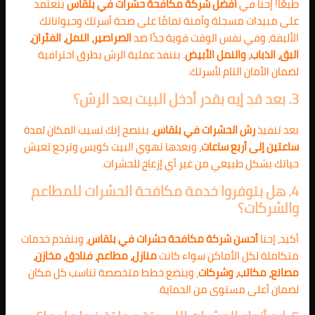
طبعًا! إحنا في
أفضل شركة مكافحة حشرات في بلقاس
بنعتمد
على مبيدات مسجلة وآمنة تمامًا على صحة أسرتك وحيواناتك
الأليفة، وفي نفس الوقت قوية جدًا ضد
الصراصير، النمل، الفئران،
البق، الذباب، والنمل الأبيض
. بننفذ عملية الرش بطرق احترافية
لضمان الأمان التام لأسرتك.
3. بعد قد إيه بقدر أدخل البيت بعد الرش؟
بعد تنفيذ
رش الحشرات في بلقاس
، بننصح إنك تسيب المكان لمدة
ساعتين إلى أربع ساعات
، وبعدها تهوي البيت كويس وترجع تعيش
حياتك بشكل طبيعي من غير أي إزعاج للحشرات.
4. هل بتوفروا خدمة مكافحة الحشرات للمطاعم
والشركات؟
أكيد، إحنا
أحسن شركة مكافحة حشرات في بلقاس
، وبنقدم خدمات
متكاملة لكل الأماكن سواء كانت
منازل، مطاعم، فنادق، مخازن،
مصانع، مكاتب، وشركات
، وبنضع خطط متخصصة تناسب كل مكان
لضمان أعلى مستوى من الحماية.