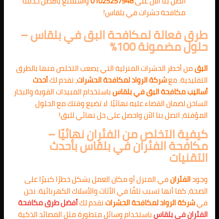
اتصل بنا الآن على
01025257948
واستمتع بأفضل خدمة
مكافحة حشرات في بلقاس!
طرق فعالة لمكافحة البق في بلقاس –
حلول مضمونة 100%
البق
من أخطر الحشرات المنزلية التي يصعب التخلص منها بالطرق
التقليدية. مع
شركة الرواد لمكافحة الحشرات
، نقدم لك
أحدث
أساليب مكافحة البق في بلقاس
باستخدام المبيدات القوية والبخار
الساخن لضمان القضاء عليه نهائيًا. لا تضيع وقتك مع الحلول
المؤقتة، اتصل بنا الآن واحصل على حل نهائي للبق!
كيفية التخلص من الفئران نهائيًا –
مكافحة الفئران في بلقاس بأحدث
التقنيات
وجود
الفئران
في المنزل أو مكان العمل يشكل خطرًا كبيرًا على
الصحة، كما أنها تسبب تلفًا في الأثاث والأسلاك الكهربائية. نحن
في
شركة الرواد لمكافحة الحشرات
نقدم لك
أفضل طرق مكافحة
الفئران في بلقاس
باستخدام وسائل متطورة مثل المصائد الذكية