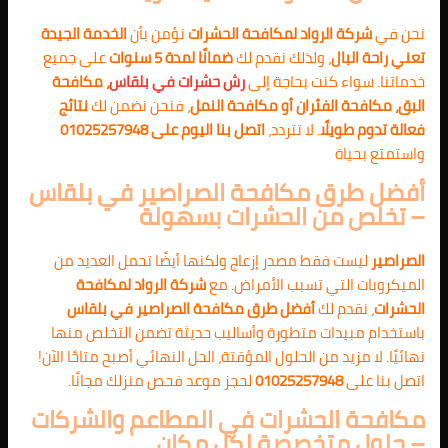
نحن في
شركة الرواد لمكافحة الحشرات
نؤمن بأن
الخدمة الجيدة
تعني راحة البال
، ولذلك نقدم لك
ضمانًا لمدة 5 سنوات
على جميع
خدماتنا. سواء كنت بحاجة إلى
رش حشرات في بلقاس
، مكافحة
البق، مكافحة الفئران أو مكافحة النمل
، فنحن نضمن لك
نتائج
فعالة تدوم طويلًا
. لا تتردد،
اتصل بنا اليوم على 01025257948
واستمتع بحياة
أفضل طرق مكافحة الصراصير في بلقاس
– تخلص من الحشرات بسهولة
الصراصير
ليست فقط مصدر إزعاج ولكنها أيضًا تحمل العديد من
الميكروبات التي تسبب الأمراض. مع
شركة الرواد لمكافحة
الحشرات
، نقدم لك
أفضل طرق مكافحة الصراصير في بلقاس
باستخدام مبيدات متطورة وأساليب حديثة تضمن التخلص منها
نهائيًا. لا مزيد من الحلول المؤقتة، الحل النهائي أصبح متاحًا الآن!
اتصل بنا على
01025257948
لحجز موعد فحص منزلك مجانًا.
مكافحة الحشرات في المطاعم والشركات
– حلول متخصصة لكل مكان