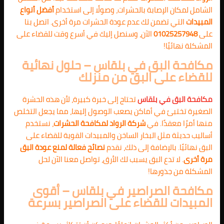
الشامل لمكان الإصابة بالحشرات، وصولًا إلى استخدام
أفضل أنواع
المبيدات
التي تضمن لك عدم عودة الحشرات مرة أخرى. اتصل بنا
على
01025257948
الآن، وسنصل إليك في أسرع وقت للقضاء على
المشكلة نهائيًا!
مكافحة البق في بلقاس – حلول نهائية
للقضاء على البق من منزلك
مكافحة البق في بلقاس
تحتاج إلى خبرة كبيرة، لأن هذه الحشرة
الصغيرة تختبئ في أماكن يصعب الوصول إليها، مما يجعل التخلص
منها أمرًا معقدًا. في
شركة الرواد لمكافحة الحشرات
، نستخدم
أساليب حديثة مثل البخار الساخن والمبيدات القوية للقضاء على
البق نهائيًا. بالإضافة إلى ذلك، نقدم
نصائح فعالة لمنع عودة البق
مرة أخرى
. لا تدع البق يسبب لك الأرق، تواصل معنا الآن لحل
المشكلة من جذورها!
مكافحة الصراصير في بلقاس – أقوى
المبيدات للقضاء على الصراصير بسرعة