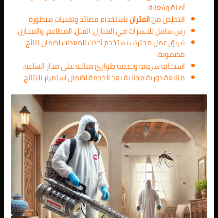
آمنة وفعالة.
التخلص من
الفئران
باستخدام مصائد وتقنيات متطورة.
رش شامل للحشرات في المنازل، الفلل، المطاعم، والمخازن.
فريق عمل محترف يستخدم أحدث المعدات لضمان نتائج
مضمونة.
استجابة سريعة وخدمة طوارئ متاحة على مدار الساعة.
متابعة دورية مجانية بعد الخدمة لضمان استمرار النتائج.