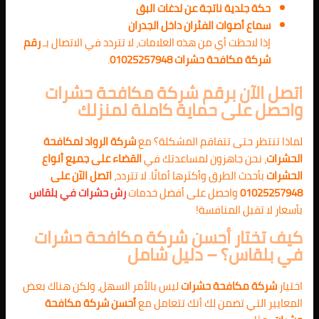
حكة جلدية ناتجة عن لدغات البق
سماع أصوات الفئران داخل الجدران
إذا لاحظت أي من هذه العلامات، لا تتردد في الاتصال بـ
رقم
شركة مكافحة حشرات 01025257948
.
اتصل الآن برقم شركة مكافحة حشرات
واحصل على حماية كاملة لمنزلك
لماذا تنتظر حتى تتفاقم المشكلة؟ مع
شركة الرواد لمكافحة
الحشرات
، نحن جاهزون لمساعدتك في
القضاء على جميع أنواع
الحشرات
بأحدث الطرق وأكثرها أمانًا. لا تتردد،
اتصل الآن على
01025257948
واحصل على أفضل خدمات
رش حشرات في بلقاس
بأسعار لا تقبل المنافسة!
كيف تختار أحسن شركة مكافحة حشرات
في بلقاس؟ – دليل شامل
اختيار
شركة مكافحة حشرات
ليس بالأمر السهل، ولكن هناك بعض
المعايير التي تضمن لك أنك تتعامل مع
أحسن شركة مكافحة