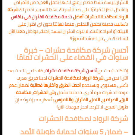
الفئران ليست فقط مصدر إزعاج، لكنها تحمل العديد من الأمراض
وتشكل خطرًا حقيقيًا على صحة أسرتك. لهذا السبب، تقدم لك
شركة
الرواد لمكافحة الحشرات
أفضل
خدمة مكافحة الفئران في بلقاس
بأساليب حديثة تضمن التخلص منها نهائيًا بدون أي أضرار على
البيئة أو أفراد عائلتك. لا تترك الفئران تفسد راحتك، تواصل معنا الآن
لنساعدك في حل المشكلة فورًا!
أحسن شركة مكافحة حشرات – خبرة
سنوات في القضاء على الحشرات تمامًا
إذا كنت تبحث عن
أحسن شركة مكافحة حشرات
، فلا داعي للبحث بعد
الآن! نحن في
شركة الرواد لمكافحة الحشرات
لدينا فريق مدرب
بأعلى مستوى، ونستخدم
أحدث الطرق وأكثرها فعالية
لضمان عدم
عودة الحشرات مرة أخرى. خدمتنا تشمل
رش الحشرات، مكافحة
البق، الصراصير، النمل، الفئران، والناموس
بأسعار مميزة وضمان
طويل المدى. لا تتردد، احجز موعدك الآن!
شركة الرواد لمكافحة الحشرات
– ضمان 5 سنوات لحماية طويلة الأمد