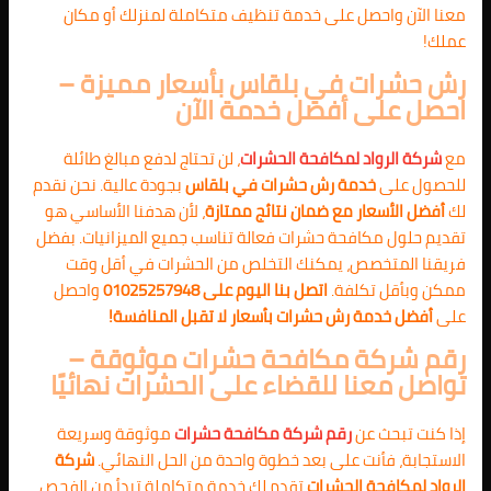
معنا الآن واحصل على خدمة تنظيف متكاملة لمنزلك أو مكان
عملك!
رش حشرات في بلقاس بأسعار مميزة –
احصل على أفضل خدمة الآن
مع
شركة الرواد لمكافحة الحشرات
، لن تحتاج لدفع مبالغ طائلة
للحصول على
خدمة رش حشرات في بلقاس
بجودة عالية. نحن نقدم
لك
أفضل الأسعار مع ضمان نتائج ممتازة
، لأن هدفنا الأساسي هو
تقديم حلول مكافحة حشرات فعالة تناسب جميع الميزانيات. بفضل
فريقنا المتخصص، يمكنك التخلص من الحشرات في أقل وقت
ممكن وبأقل تكلفة.
اتصل بنا اليوم على 01025257948
واحصل
على
أفضل خدمة رش حشرات بأسعار لا تقبل المنافسة!
رقم شركة مكافحة حشرات موثوقة –
تواصل معنا للقضاء على الحشرات نهائيًا
إذا كنت تبحث عن
رقم شركة مكافحة حشرات
موثوقة وسريعة
الاستجابة، فأنت على بعد خطوة واحدة من الحل النهائي.
شركة
الرواد لمكافحة الحشرات
تقدم لك خدمة متكاملة تبدأ من الفحص