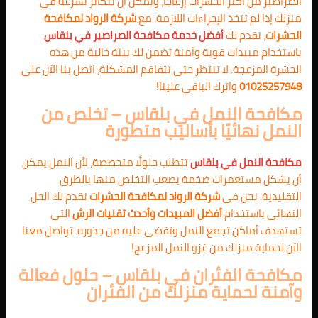
الصراصير من أكثر الحشرات إزعاجًا، ويمكن أن تتكاثر بسرعة في
منزلك إذا لم تتخذ الإجراءات اللازمة. مع
شركة الرواد لمكافحة
الحشرات
، نقدم لك
أفضل خدمة مكافحة الصراصير في بلقاس
باستخدام مبيدات قوية وآمنة تضمن لك بيئة خالية من هذه
الحشرة المزعجة. لا تنتظر حتى تتفاقم المشكلة، اتصل بنا الآن على
01025257948
واترك الباقي علينا!
مكافحة النمل في بلقاس – تخلص من
النمل نهائيًا بأساليب متطورة
مكافحة النمل في بلقاس
تتطلب حلولًا متخصصة، لأن النمل يمكن
أن يشكل مستعمرات ضخمة يصعب التخلص منها بالطرق
التقليدية. نحن في
شركة الرواد لمكافحة الحشرات
نقدم لك الحل
النهائي باستخدام
أفضل المبيدات وأحدث تقنيات الرش
التي
تستهدف أماكن تجمع النمل وتقضي عليه من جذوره. تواصل معنا
الآن لحماية منزلك من غزو النمل المزعج!
مكافحة الفئران في بلقاس – حلول فعالة
وآمنة لحماية منزلك من الفئران