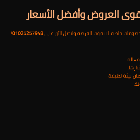
قوى العروض وأفضل الأسعار
صومات خاصة. لا تفوّت الفرصة واتصل الآن على
01025257948
!
فعالة.
ارها.
ان بيئة نظيفة.
ة.