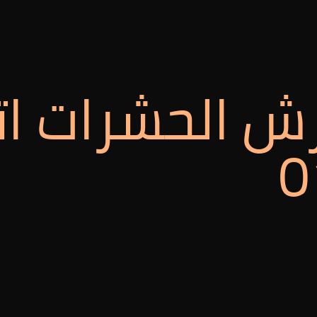
ش الحشرات ات
0