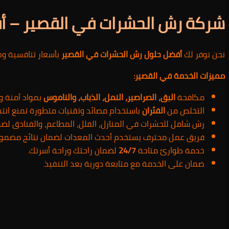
شركة رش الحشرات في القصير – أ
نحن نوفر لك
أفضل حلول رش الحشرات في القصير
بأسعار تنافسية وخ
مميزات الخدمة في القصير:
مكافحة
البق، الصراصير، النمل، الذباب، والناموس
بمواد آمنة و
التخلص من
الفئران
باستخدام مصائد وتقنيات متطورة تمنع انتش
رش شامل للحشرات في المنازل، الفلل، المطاعم، والفنادق لضم
فريق عمل محترف يستخدم أحدث المعدات لضمان نتائج مضمون
خدمة طوارئ متاحة
24/7
لضمان راحتك وراحة أسرتك.
ضمان على الخدمة مع متابعة دورية بعد التنفيذ.