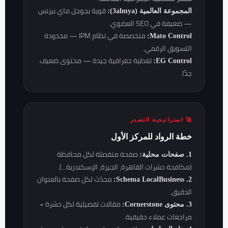
قوية بجوجل ماي بيزنس
المجموعة العالمية (3almya):
— ضعيفة في SEO العضوي.
متخصصة في نظام IPM — محدودة
Mato Control:
التسويق الرقمي.
تغطية جغرافية جيدة — محتوى ضعيف
EG Control:
جدًا.
🚀 استراتيجية التصدر
خطة الرواد للمركز الأول
صفحة منفصلة لكل محافظة
1. صفحات محلية:
(مكافحة حشرات القاهرة، الجيزة، الإسكندرية...).
محدّث لكل صفحة بالعنوان
2. Schema LocalBusiness:
الدقيق.
مقالات تفصيلية لكل حشرة +
3. محتوى Cornerstone:
مراجعات عملاء حقيقية.