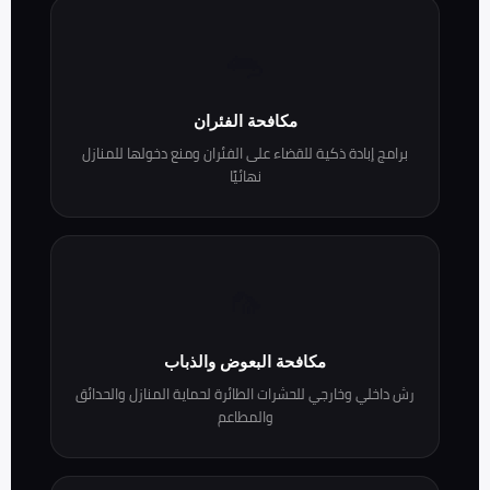
🐀
مكافحة الفئران
برامج إبادة ذكية للقضاء على الفئران ومنع دخولها للمنازل
نهائيًا
🦟
مكافحة البعوض والذباب
رش داخلي وخارجي للحشرات الطائرة لحماية المنازل والحدائق
والمطاعم