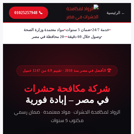
← الرئيسية
📞 01025257948
خدمة 24/7
ضمان 5 سنوات
مواد معتمدة وزارة الصحة
●
●
●
وصول خلال 60 دقيقة
+20 محافظة في مصر
●
●
🏆 الأفضل في مصر منذ 2010 · تقييم 4.9 من 1247 عميل
شركة مكافحة حشرات
في مصر – إبادة فورية
الرواد لمكافحة الحشرات · مواد معتمدة · ضمان رسمي
مكتوب 5 سنوات