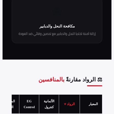
🐝
مكافحة النحل والدبابير
إزالة آمنة لخلايا النحل والدبابير مع تحصين وقائي ضد العودة
⚖️ الرواد مقارنةً
بالمنافسين
الألمانية
EG
المجموعة
المعيار
الرواد ⭐
كنترول
Control
العالمية