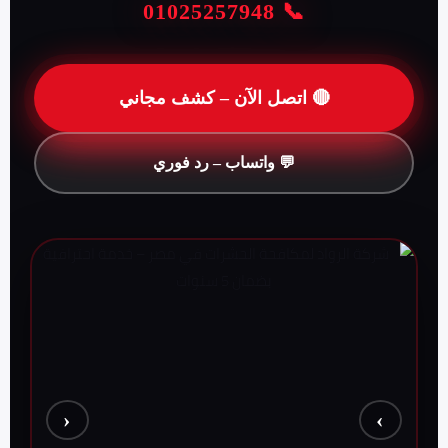
📞 01025257948
🔴 اتصل الآن – كشف مجاني
💬 واتساب – رد فوري
‹
›