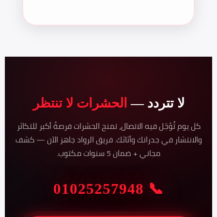
لا تتردد —
الحشرات لا تنتظر
كل يوم تُؤجّل فيه الاتصال، تمنح الحشرات فرصةً أكبر للتكاثر
والانتشار في جدرانك وأثاثك. فريق الرواد جاهز الآن — كشف
مجاني + ضمان 5 سنوات مكتوب.
📞 01025257948