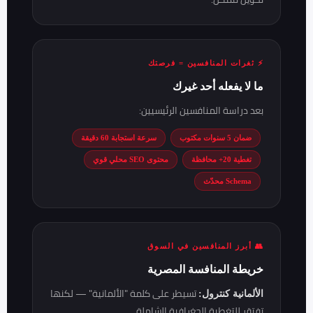
⚡ ثغرات المنافسين = فرصتك
ما لا يفعله أحد غيرك
بعد دراسة المنافسين الرئيسيين:
ضمان 5 سنوات مكتوب
سرعة استجابة 60 دقيقة
تغطية 20+ محافظة
محتوى SEO محلي قوي
Schema محدّث
👥 أبرز المنافسين في السوق
خريطة المنافسة المصرية
تسيطر على كلمة "الألمانية" — لكنها
الألمانية كنترول:
تفتقر للتغطية الجغرافية الشاملة.