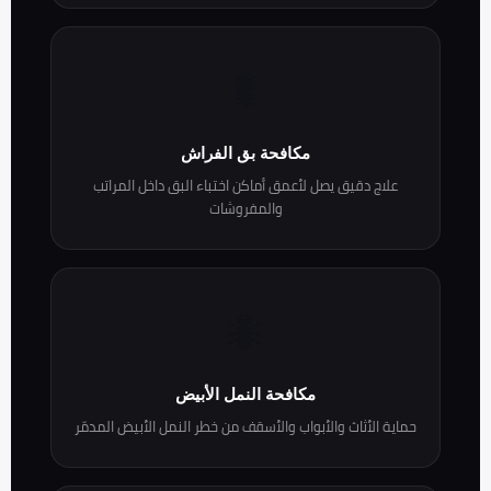
🐛
مكافحة بق الفراش
علاج دقيق يصل لأعمق أماكن اختباء البق داخل المراتب
والمفروشات
🐜
مكافحة النمل الأبيض
حماية الأثاث والأبواب والأسقف من خطر النمل الأبيض المدمّر